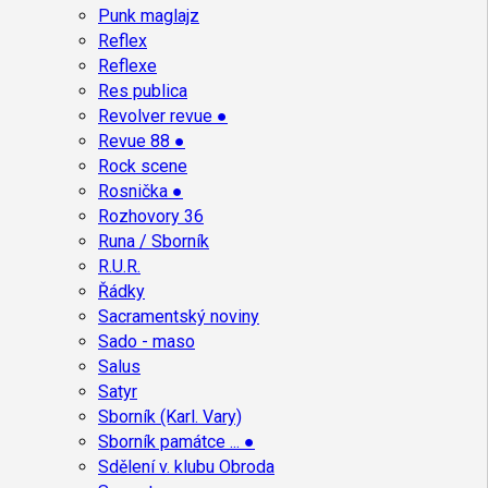
Punk maglajz
Reflex
Reflexe
Res publica
Revolver revue ●
Revue 88 ●
Rock scene
Rosnička ●
Rozhovory 36
Runa / Sborník
R.U.R.
Řádky
Sacramentský noviny
Sado - maso
Salus
Satyr
Sborník (Karl. Vary)
Sborník památce ... ●
Sdělení v. klubu Obroda