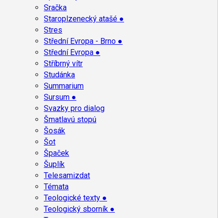
Sračka
Staroplzenecký atašé ●
Stres
Střední Evropa - Brno ●
Střední Evropa ●
Stříbrný vítr
Studánka
Summarium
Sursum ●
Svazky pro dialog
Šmatlavú stopú
Šosák
Šot
Špaček
Šuplík
Telesamizdat
Témata
Teologické texty ●
Teologický sborník ●