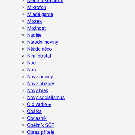
Mene tekel fares
Mikrofon
Mladá garda
Mozek
Možnost
Naděje
Národní noviny
Někdo něco
Nihil obstat
Noc
Nos
Nové noviny
Nové obzory
Nový brak
Nový socialismus
O divadle ●
Obálka
Občasník
Oběžník SČF
Obraz přítele