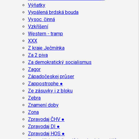
Výňatky
Vypálená brdská bouda
Vysoc. činná
Vzkříšení
Western - tramp
XXX
Z kraje Ječmínka
Za 2 piva
Za demokratický socialismus
Zagor
Západočeskej průser
Zappostrophe ●
Ze zásuvky i z bloku
Zebra
Znamení doby
Zona
Zpravodaj ČHV ●
Zpravodaj DI ●
Zpravodaj HOS ●