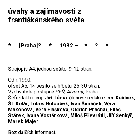
úvahy a zajímavosti z
františkánského světa
* [Praha]? * 1982 – * ? *
Strojopis A4, jednou sešito, 9-12 stran.
Od r. 1990:
ofset A5, 1× sešito ve hřbetu, 26-30 stran.
Vydavatelé postupně
SFŘ, Alverna
, Praha.
Šéfredaktor
ing. Jiří Tůma
, členové redakce
Inn. Kubíček,
Št. Kolář, Luboš Holoubek, Ivan Šimáček, Věra
Makoňová, Věra Eiášková, Oldřich Prachař, Eliáš
Stárek, Ivana Vostárková, Miloš Převrátil, Jiří Šenkýř,
Marek Majer
.
Bez dalších informací.