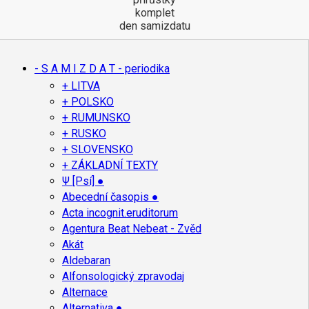
komplet
den samizdatu
- S A M I Z D A T - periodika
+ LITVA
+ POLSKO
+ RUMUNSKO
+ RUSKO
+ SLOVENSKO
+ ZÁKLADNÍ TEXTY
Ψ [Psí] ●
Abecední časopis ●
Acta incognit.eruditorum
Agentura Beat Nebeat - Zvěd
Akát
Aldebaran
Alfonsologický zpravodaj
Alternace
Alternativa ●