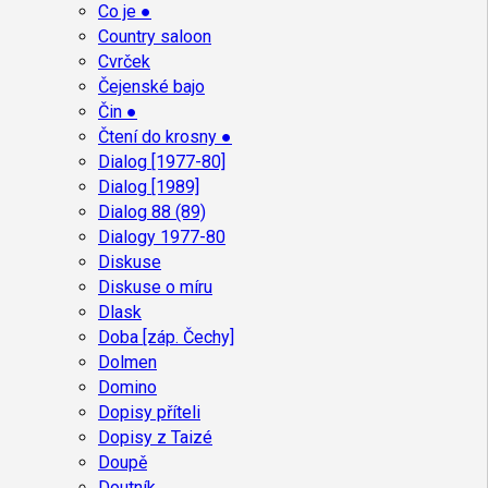
Co je ●
Country saloon
Cvrček
Čejenské bajo
Čin ●
Čtení do krosny ●
Dialog [1977-80]
Dialog [1989]
Dialog 88 (89)
Dialogy 1977-80
Diskuse
Diskuse o míru
Dlask
Doba [záp. Čechy]
Dolmen
Domino
Dopisy příteli
Dopisy z Taizé
Doupě
Doutník