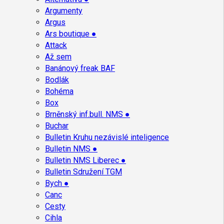
Argumenty
Argus
Ars boutique ●
Attack
Až sem
Banánový freak BAF
Bodlák
Bohéma
Box
Brněnský inf.bull. NMS ●
Buchar
Bulletin Kruhu nezávislé inteligence
Bulletin NMS ●
Bulletin NMS Liberec ●
Bulletin Sdružení TGM
Bych ●
Canc
Cesty
Cihla