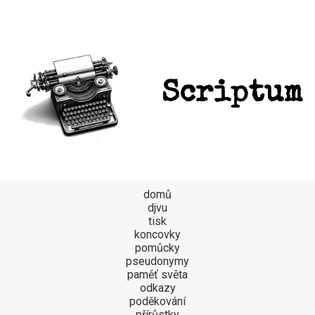
Scriptum
domů
djvu
tisk
koncovky
pomůcky
pseudonymy
paměť světa
odkazy
poděkování
přírůstky