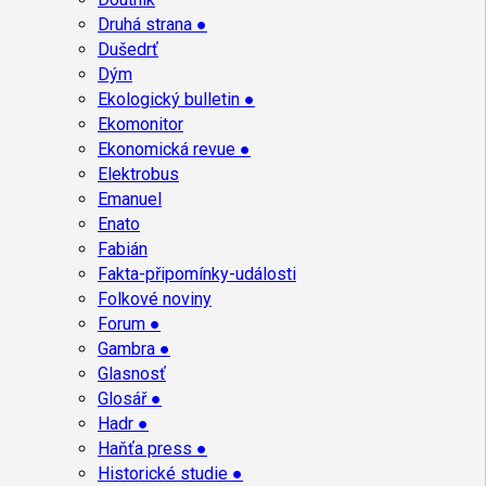
Druhá strana ●
Dušedrť
Dým
Ekologický bulletin ●
Ekomonitor
Ekonomická revue ●
Elektrobus
Emanuel
Enato
Fabián
Fakta-připomínky-události
Folkové noviny
Forum ●
Gambra ●
Glasnosť
Glosář ●
Hadr ●
Haňťa press ●
Historické studie ●