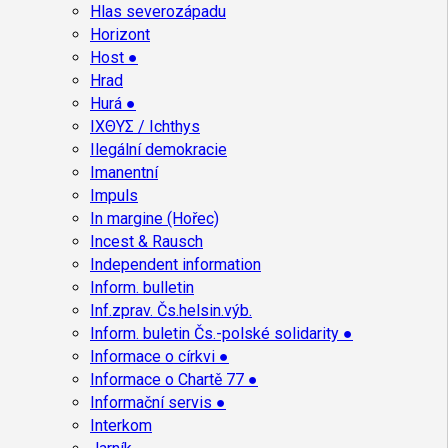
Hlas severozápadu
Horizont
Host ●
Hrad
Hurá ●
ΙΧΘΥΣ / Ichthys
Ilegální demokracie
Imanentní
Impuls
In margine (Hořec)
Incest & Rausch
Independent information
Inform. bulletin
Inf.zprav. Čs.helsin.výb.
Inform. buletin Čs.-polské solidarity ●
Informace o církvi ●
Informace o Chartě 77 ●
Informační servis ●
Interkom