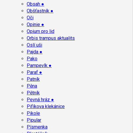
Obsah ●
Obšťastník ●
Oči
Opinie ●
Opium pro lid
Orbis trampus aktualits
Oslí uši
Pajda ●
Pako
Pampevlk ●
Paraf ●
Patník
Pěna
Pětník
Pevná hráz ●
Pifíkova klekánice
Pikole
Pipular
Písmenka