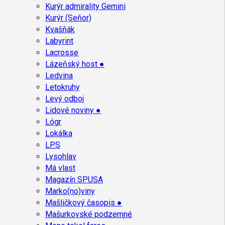
Kurýr admirality Gemini
Kurýr (Seňor)
Kvašňák
Labyrint
Lacrosse
Lázeňský host ●
Ledvina
Letokruhy
Levý odboj
Lidové noviny ●
Lógr
Lokálka
LPS
Lysohlav
Má vlast
Magazín SPUSA
Marko(no)viny
Mašličkový časopis ●
Mašurkovské podzemné