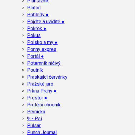
Plantážník
Platón
Pohledy ●
Pojďte a uvidíte ●
Pokrok ●
Pokus
Polsko a my ●
Ponny expres
Portál ●
Potemník ničivý
Poutník
Praskající červánky
Pražské jaro
Prkna Prahy ●
Prostor ●
Protější chodník
Prvnička
Ψ - Psí
Pulsar
Punch Journal