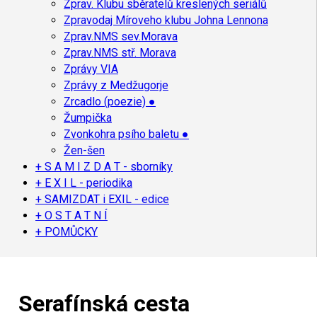
Zprav. Klubu sběratelů kreslených seriálů
Zpravodaj Míroveho klubu Johna Lennona
Zprav.NMS sev.Morava
Zprav.NMS stř. Morava
Zprávy VIA
Zprávy z Medžugorje
Zrcadlo (poezie) ●
Žumpička
Zvonkohra psího baletu ●
Žen-šen
+ S A M I Z D A T - sborníky
+ E X I L - periodika
+ SAMIZDAT i EXIL - edice
+ O S T A T N Í
+ POMŮCKY
Serafínská cesta