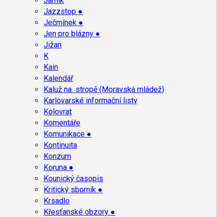
Jarník
Jazzstop ●
Ječmínek ●
Jen pro blázny ●
Jižan
K
Kain
Kalendář
Kaluž na stropě (Moravská mládež)
Karlovarské informační listy
Kolovrat
Komentáře
Komunikace ●
Kontinuita
Konzum
Koruna ●
Kounický časopis
Kritický sborník ●
Krsadlo
Křesťanské obzory ●