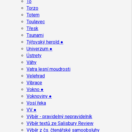
To
Torzo
Totem
Toulavec
Třesk
Tsunami
Týřovský herold ●
Univerzum ●
Ústrety
Váhy
Vatra lesní moudrosti
Velehrad
Vibrace
Vokno ●
Voknoviny ●
Vosí řeka
VV ●
Výběr - pravidelný nepravidelník
Výběr textů ze Salisbury Review
Výběr z čs. čtenářské samoobsluhy