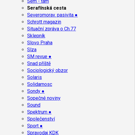
Sem - tam
Serafínská cesta
Severomorav. pasivita ●
Schrott magazin
Situační zpráva o Ch.77
Sklepník
Slovo Praha
Slza
SM revue ●
Snad příště
Sociologický obzor
Solaris
Solidarnosc
Sondy ●
Sopečné noviny
Sound
Spektrum ●
Společenství
Sport ●
Spravodaj KDK