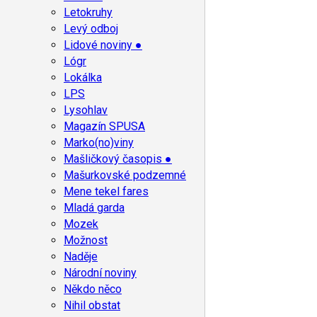
Letokruhy
Levý odboj
Lidové noviny ●
Lógr
Lokálka
LPS
Lysohlav
Magazín SPUSA
Marko(no)viny
Mašličkový časopis ●
Mašurkovské podzemné
Mene tekel fares
Mladá garda
Mozek
Možnost
Naděje
Národní noviny
Někdo něco
Nihil obstat