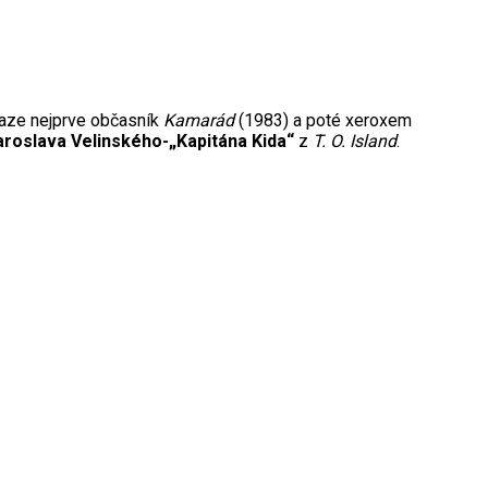
raze nejprve občasník
Kamarád
(1983) a poté xeroxem
aroslava Velinského-„Kapitána Kida“
z
T. O. Island
.