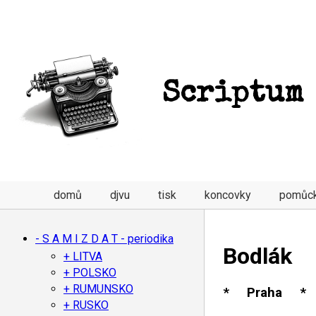
Scriptum
domů
djvu
tisk
koncovky
pomůc
- S A M I Z D A T - periodika
Bodlák
+ LITVA
+ POLSKO
+ RUMUNSKO
* Praha * 
+ RUSKO