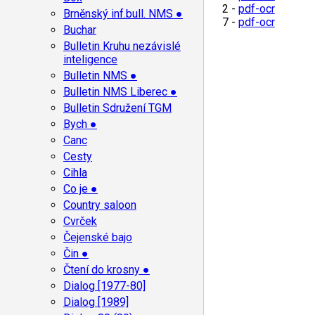
2 -
pdf-ocr
Brněnský inf.bull. NMS ●
7 -
pdf-ocr
Buchar
Bulletin Kruhu nezávislé
inteligence
Bulletin NMS ●
Bulletin NMS Liberec ●
Bulletin Sdružení TGM
Bych ●
Canc
Cesty
Cihla
Co je ●
Country saloon
Cvrček
Čejenské bajo
Čin ●
Čtení do krosny ●
Dialog [1977-80]
Dialog [1989]