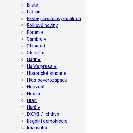
Enato
Fabián
Fakta-připomínky-události
Folkové noviny
Forum ●
Gambra ●
Glasnosť
Glosář ●
Hadr ●
Haňťa press ●
Historické studie ●
Hlas severozápadu
Horizont
Host ●
Hrad
Hurá ●
ΙΧΘΥΣ / Ichthys
Ilegální demokracie
Imanentní