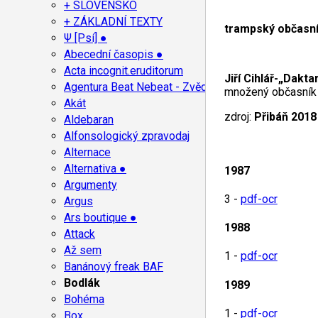
+ SLOVENSKO
+ ZÁKLADNÍ TEXTY
trampský občasn
Ψ [Psí] ●
Abecední časopis ●
Acta incognit.eruditorum
Jiří Cihlář-„Daktar
Agentura Beat Nebeat - Zvěd
množený občasní
Akát
zdroj:
Přibáň 2018
Aldebaran
Alfonsologický zpravodaj
Alternace
Alternativa ●
1987
Argumenty
3 -
pdf-ocr
Argus
Ars boutique ●
1988
Attack
Až sem
1 -
pdf-ocr
Banánový freak BAF
Bodlák
1989
Bohéma
1 -
pdf-ocr
Box