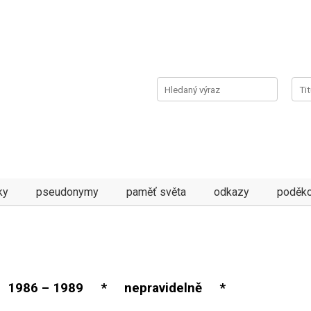
ky
pseudonymy
paměť světa
odkazy
poděko
1986 – 1989 * nepravidelně *