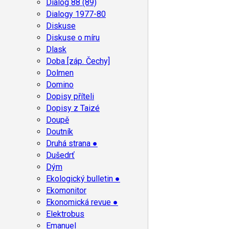
Dialog 88 (89)
Dialogy 1977-80
Diskuse
Diskuse o míru
Dlask
Doba [záp. Čechy]
Dolmen
Domino
Dopisy příteli
Dopisy z Taizé
Doupě
Doutník
Druhá strana ●
Dušedrť
Dým
Ekologický bulletin ●
Ekomonitor
Ekonomická revue ●
Elektrobus
Emanuel