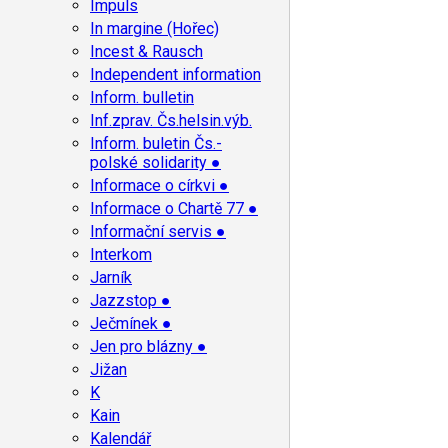
Impuls
In margine (Hořec)
Incest & Rausch
Independent information
Inform. bulletin
Inf.zprav. Čs.helsin.výb.
Inform. buletin Čs.-
polské solidarity ●
Informace o církvi ●
Informace o Chartě 77 ●
Informační servis ●
Interkom
Jarník
Jazzstop ●
Ječmínek ●
Jen pro blázny ●
Jižan
K
Kain
Kalendář