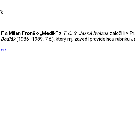
ík
i“
a
Milan Froněk-„Medik“
z
T. O. S. Jasná hvězda
založili v P
k
Bodlák
(1986–1989, 7 č.), který mj. zavedl pravidelnou rubriku
J
viz