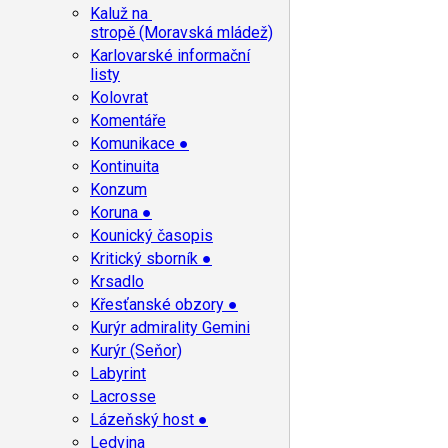
Kaluž na
stropě (Moravská mládež)
Karlovarské informační
listy
Kolovrat
Komentáře
Komunikace ●
Kontinuita
Konzum
Koruna ●
Kounický časopis
Kritický sborník ●
Krsadlo
Křesťanské obzory ●
Kurýr admirality Gemini
Kurýr (Seňor)
Labyrint
Lacrosse
Lázeňský host ●
Ledvina