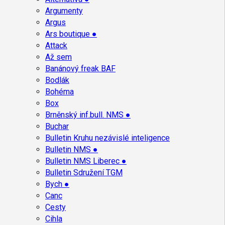
Argumenty
Argus
Ars boutique ●
Attack
Až sem
Banánový freak BAF
Bodlák
Bohéma
Box
Brněnský inf.bull. NMS ●
Buchar
Bulletin Kruhu nezávislé inteligence
Bulletin NMS ●
Bulletin NMS Liberec ●
Bulletin Sdružení TGM
Bych ●
Canc
Cesty
Cihla