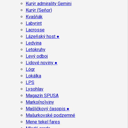
Kurýr admirality Gemini
Kurýr (Seňor)
Kvašňák
Labyrint
Lacrosse
Lázeňský host ●
Ledvina
Letokruhy
Levý odboj
Lidové noviny ●
Lógr
Lokálka
LPS
Lysohlav
Magazín SPUSA
Marko(no)viny
Mašličkový časopis ●
Mašurkovské podzemné
Mene tekel fares