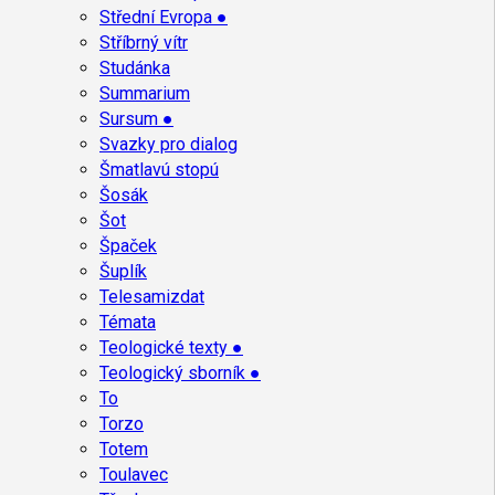
Střední Evropa ●
Stříbrný vítr
Studánka
Summarium
Sursum ●
Svazky pro dialog
Šmatlavú stopú
Šosák
Šot
Špaček
Šuplík
Telesamizdat
Témata
Teologické texty ●
Teologický sborník ●
To
Torzo
Totem
Toulavec