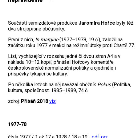
nepravidelně *
Součástí samizdatové produkce
Jaromíra Hořce
byly též
dva strojopisné občasníky.
První z nich,
In margine
(1977–1978, 19 č.), založil na
začátku roku 1977 v reakci na režimní útoky proti Chartě 77.
List, vycházející v rozsahu jedné či dvou stran A4 a v
nákladu 10–12 kopií, přinášel Hořcovy komentáře
československé normalizační politiky a ojediněle i
příspěvky týkající se kultury.
Po několika letech na něj navázal oběžník
Pokus
(Politika,
kultura, společnost; 1985–1989, 74 č.
zdroj:
Přibáň 2018
viz
1977-78
čísla 1977 / 1 až 17 a 1978 / 18 a 19 -
pdf-ocr