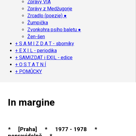
Zprávy VIA
Zprávy z Medžugorje
Zrcadlo (poezie) ●
Žumpička
Zvonkohra psího baletu ●
Žen-šen
+ S A M I Z D A T - sborníky
+ E X I L - periodika
+ SAMIZDAT i EXIL - edice
+ O S T A T N Í
+ POMŮCKY
In margine
* [Praha] * 1977 - 1978 *