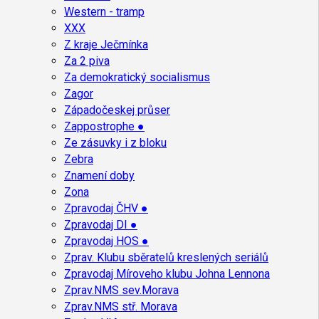
Western - tramp
XXX
Z kraje Ječmínka
Za 2 piva
Za demokratický socialismus
Zagor
Západočeskej průser
Zappostrophe ●
Ze zásuvky i z bloku
Zebra
Znamení doby
Zona
Zpravodaj ČHV ●
Zpravodaj DI ●
Zpravodaj HOS ●
Zprav. Klubu sběratelů kreslených seriálů
Zpravodaj Míroveho klubu Johna Lennona
Zprav.NMS sev.Morava
Zprav.NMS stř. Morava