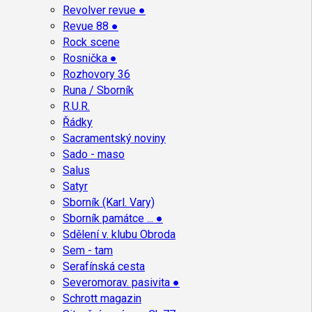
Revolver revue ●
Revue 88 ●
Rock scene
Rosnička ●
Rozhovory 36
Runa / Sborník
R.U.R.
Řádky
Sacramentský noviny
Sado - maso
Salus
Satyr
Sborník (Karl. Vary)
Sborník památce ... ●
Sdělení v. klubu Obroda
Sem - tam
Serafínská cesta
Severomorav. pasivita ●
Schrott magazin