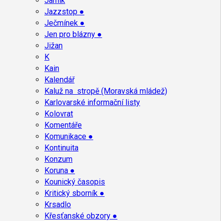
Jarník
Jazzstop ●
Ječmínek ●
Jen pro blázny ●
Jižan
K
Kain
Kalendář
Kaluž na stropě (Moravská mládež)
Karlovarské informační listy
Kolovrat
Komentáře
Komunikace ●
Kontinuita
Konzum
Koruna ●
Kounický časopis
Kritický sborník ●
Krsadlo
Křesťanské obzory ●