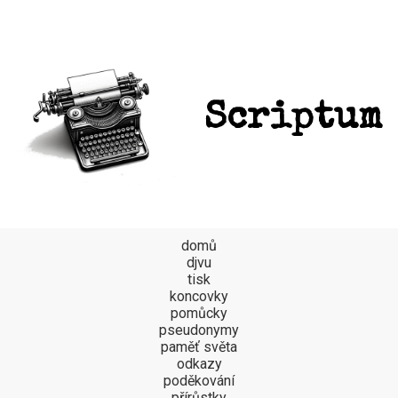
Scriptum
domů
djvu
tisk
koncovky
pomůcky
pseudonymy
paměť světa
odkazy
poděkování
přírůstky