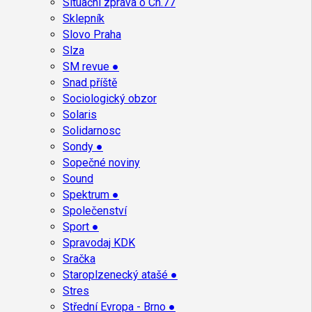
Situační zpráva o Ch.77
Sklepník
Slovo Praha
Slza
SM revue ●
Snad příště
Sociologický obzor
Solaris
Solidarnosc
Sondy ●
Sopečné noviny
Sound
Spektrum ●
Společenství
Sport ●
Spravodaj KDK
Sračka
Staroplzenecký atašé ●
Stres
Střední Evropa - Brno ●