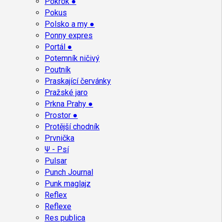
Pokrok ●
Pokus
Polsko a my ●
Ponny expres
Portál ●
Potemník ničivý
Poutník
Praskající červánky
Pražské jaro
Prkna Prahy ●
Prostor ●
Protější chodník
Prvnička
Ψ - Psí
Pulsar
Punch Journal
Punk maglajz
Reflex
Reflexe
Res publica