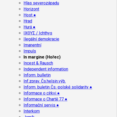
Hlas severozápadu
Horizont
Host ●
Hrad
Hurá ●
ΙΧΘΥΣ / Ichthys
Ilegální demokracie
Imanentní
Impuls
In margine (Hořec)
Incest & Rausch
Independent information
Inform. bulletin
Inf.zprav. Čs.helsin.výb.
Inform. buletin Čs.-polské solidarity ●
Informace o církvi ●
Informace o Chartě 77 ●
Informační servis ●
Interkom