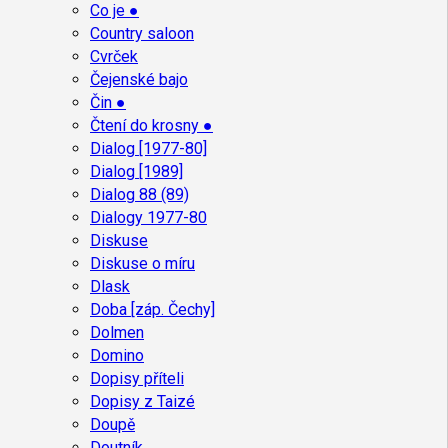
Co je ●
Country saloon
Cvrček
Čejenské bajo
Čin ●
Čtení do krosny ●
Dialog [1977-80]
Dialog [1989]
Dialog 88 (89)
Dialogy 1977-80
Diskuse
Diskuse o míru
Dlask
Doba [záp. Čechy]
Dolmen
Domino
Dopisy příteli
Dopisy z Taizé
Doupě
Doutník