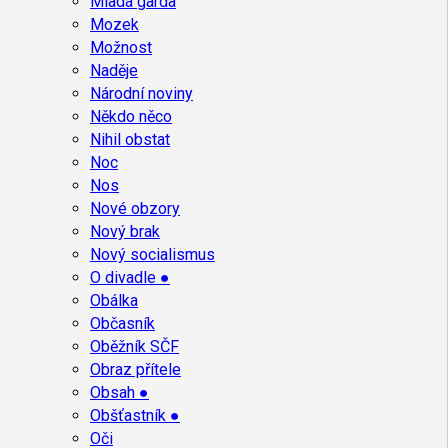
Mladá garda
Mozek
Možnost
Naděje
Národní noviny
Někdo něco
Nihil obstat
Noc
Nos
Nové obzory
Nový brak
Nový socialismus
O divadle ●
Obálka
Občasník
Oběžník SČF
Obraz přítele
Obsah ●
Obšťastník ●
Oči