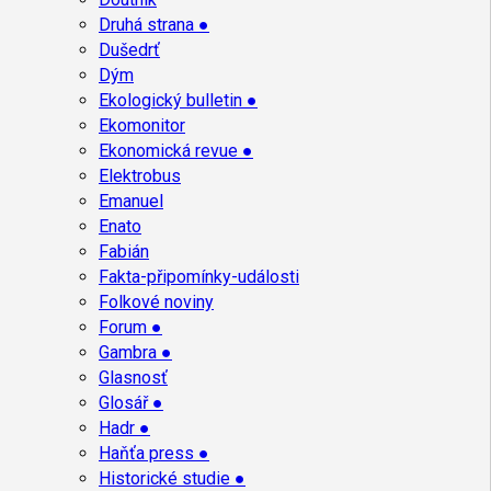
Druhá strana ●
Dušedrť
Dým
Ekologický bulletin ●
Ekomonitor
Ekonomická revue ●
Elektrobus
Emanuel
Enato
Fabián
Fakta-připomínky-události
Folkové noviny
Forum ●
Gambra ●
Glasnosť
Glosář ●
Hadr ●
Haňťa press ●
Historické studie ●