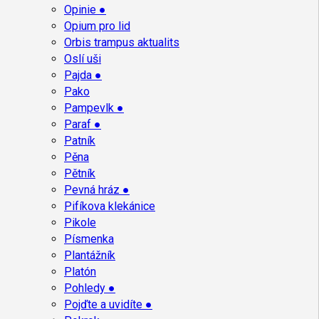
Opinie ●
Opium pro lid
Orbis trampus aktualits
Oslí uši
Pajda ●
Pako
Pampevlk ●
Paraf ●
Patník
Pěna
Pětník
Pevná hráz ●
Pifíkova klekánice
Pikole
Písmenka
Plantážník
Platón
Pohledy ●
Pojďte a uvidíte ●