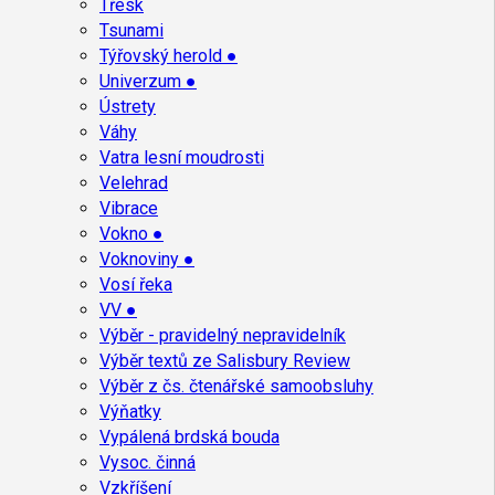
Třesk
Tsunami
Týřovský herold ●
Univerzum ●
Ústrety
Váhy
Vatra lesní moudrosti
Velehrad
Vibrace
Vokno ●
Voknoviny ●
Vosí řeka
VV ●
Výběr - pravidelný nepravidelník
Výběr textů ze Salisbury Review
Výběr z čs. čtenářské samoobsluhy
Výňatky
Vypálená brdská bouda
Vysoc. činná
Vzkříšení