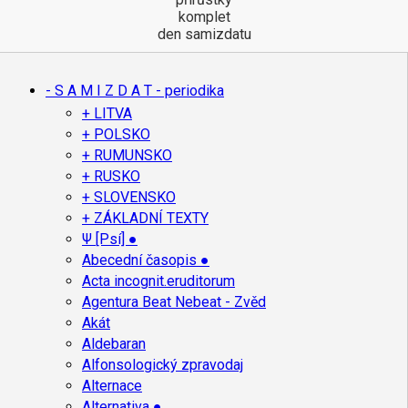
komplet
den samizdatu
- S A M I Z D A T - periodika
+ LITVA
+ POLSKO
+ RUMUNSKO
+ RUSKO
+ SLOVENSKO
+ ZÁKLADNÍ TEXTY
Ψ [Psí] ●
Abecední časopis ●
Acta incognit.eruditorum
Agentura Beat Nebeat - Zvěd
Akát
Aldebaran
Alfonsologický zpravodaj
Alternace
Alternativa ●