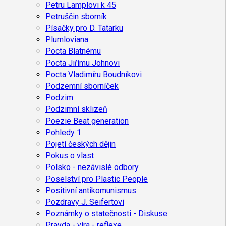
Petru Lamplovi k 45
Petruščin sborník
Písačky pro D. Tatarku
Plumloviana
Pocta Blatnému
Pocta Jiřímu Johnovi
Pocta Vladimíru Boudníkovi
Podzemní sborníček
Podzim
Podzimní sklizeň
Poezie Beat generation
Pohledy 1
Pojetí českých dějin
Pokus o vlast
Polsko - nezávislé odbory
Poselství pro Plastic People
Positivní antikomunismus
Pozdravy J. Seifertovi
Poznámky o statečnosti - Diskuse
Pravda - víra - reflexe