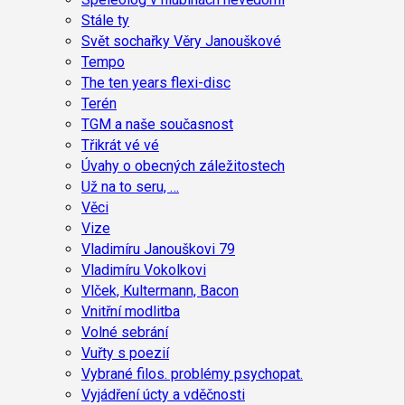
Stále ty
Svět sochařky Věry Janouškové
Tempo
The ten years flexi-disc
Terén
TGM a naše současnost
Třikrát vé vé
Úvahy o obecných záležitostech
Už na to seru, …
Věci
Vize
Vladimíru Janouškovi 79
Vladimíru Vokolkovi
Vlček, Kultermann, Bacon
Vnitřní modlitba
Volné sebrání
Vuřty s poezií
Vybrané filos. problémy psychopat.
Vyjádření úcty a vděčnosti