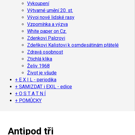
Vykoupení
Výtvarné umění 20. st.
Vývoj nové lidské rasy
Vzpomínka a výzva
White paper on Cz.
Zdenkovi Palcrovi
Zdeňkovi Kalistovi k osmdesátinám přátelé
Zdravá osobnost
Ztichlá klika
Želiv 1968
Život je všude
+ E X I L - periodika
+ SAMIZDAT i EXIL - edice
+ O S T A T N Í
+ POMŮCKY
Antipod tři