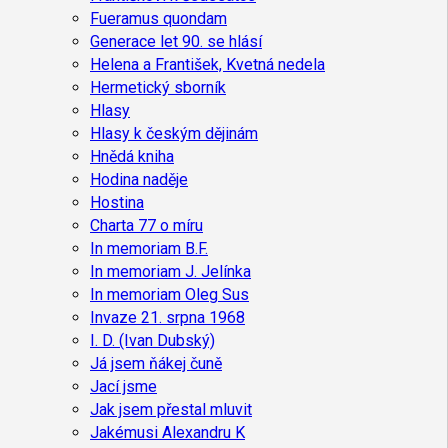
Fueramus quondam
Generace let 90. se hlásí
Helena a František, Kvetná nedela
Hermetický sborník
Hlasy
Hlasy k českým dějinám
Hnědá kniha
Hodina naděje
Hostina
Charta 77 o míru
In memoriam B.F.
In memoriam J. Jelínka
In memoriam Oleg Sus
Invaze 21. srpna 1968
I. D. (Ivan Dubský)
Já jsem ňákej čuně
Jací jsme
Jak jsem přestal mluvit
Jakémusi Alexandru K