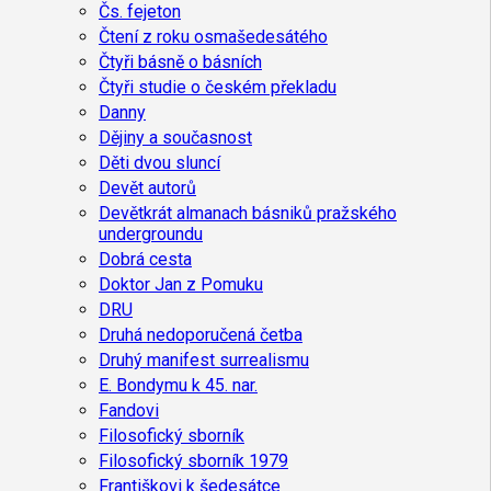
Čs. fejeton
Čtení z roku osmašedesátého
Čtyři básně o básních
Čtyři studie o českém překladu
Danny
Dějiny a současnost
Děti dvou sluncí
Devět autorů
Devětkrát almanach básniků pražského
undergroundu
Dobrá cesta
Doktor Jan z Pomuku
DRU
Druhá nedoporučená četba
Druhý manifest surrealismu
E. Bondymu k 45. nar.
Fandovi
Filosofický sborník
Filosofický sborník 1979
Františkovi k šedesátce