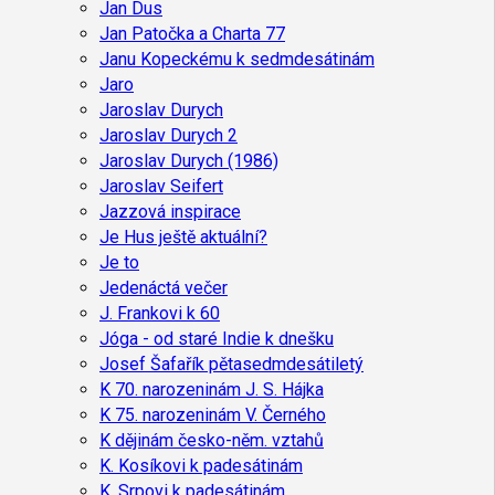
Jan Dus
Jan Patočka a Charta 77
Janu Kopeckému k sedmdesátinám
Jaro
Jaroslav Durych
Jaroslav Durych 2
Jaroslav Durych (1986)
Jaroslav Seifert
Jazzová inspirace
Je Hus ještě aktuální?
Je to
Jedenáctá večer
J. Frankovi k 60
Jóga - od staré Indie k dnešku
Josef Šafařík pětasedmdesátiletý
K 70. narozeninám J. S. Hájka
K 75. narozeninám V. Černého
K dějinám česko-něm. vztahů
K. Kosíkovi k padesátinám
K. Srpovi k padesátinám