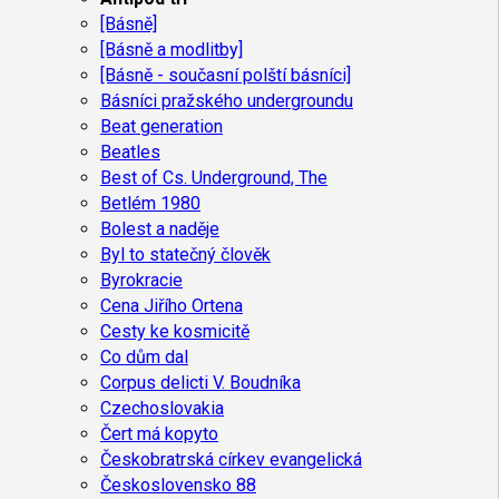
[Básně]
[Básně a modlitby]
[Básně - současní polští básníci]
Básníci pražského undergroundu
Beat generation
Beatles
Best of Cs. Underground, The
Betlém 1980
Bolest a naděje
Byl to statečný člověk
Byrokracie
Cena Jiřího Ortena
Cesty ke kosmicitě
Co dům dal
Corpus delicti V. Boudníka
Czechoslovakia
Čert má kopyto
Českobratrská církev evangelická
Československo 88