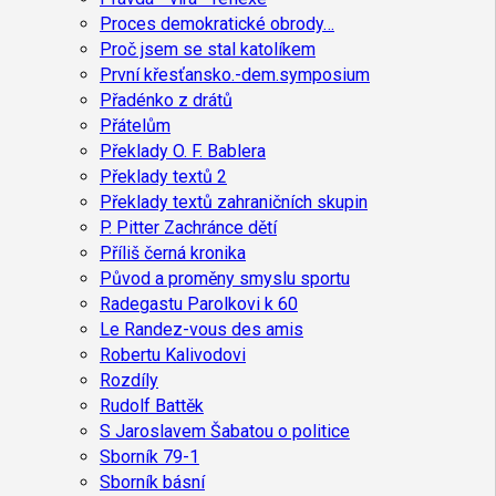
Proces demokratické obrody…
Proč jsem se stal katolíkem
První křesťansko.-dem.symposium
Přadénko z drátů
Přátelům
Překlady O. F. Bablera
Překlady textů 2
Překlady textů zahraničních skupin
P. Pitter Zachránce dětí
Příliš černá kronika
Původ a proměny smyslu sportu
Radegastu Parolkovi k 60
Le Randez-vous des amis
Robertu Kalivodovi
Rozdíly
Rudolf Battěk
S Jaroslavem Šabatou o politice
Sborník 79-1
Sborník básní