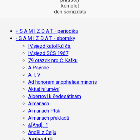
komplet
den samizdatu
+ S A M I Z D A T - periodika
- S A M I Z D A T - sborníky
IV.sjezd katolíků čs.
IV.sjezd SČS 1967
79 otázek pro Č. Kafku
A Psýché
A. I. V.
Ad honorem anopheliae minoris
Aktuální umění
Albertovi k šedesátinám
Almanach
Almanach Pták
Almanach překladů
&[And]…1
Anděl z Cejlu
Antipod tři