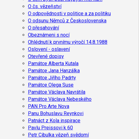
O čs. vězeňství
O odpovědnosti v politice a za politiku
O odsunu Němců z Československa
O přesahování
Obeznámeni s nocí
Ohlédnutí k prvnímu výročí 14.8.1988
Oslovení - oslavení
Otevřené dopisy
Památce Alberta Kutala
Památce Jana Hanzálka
Památce Jiřího Padrty
Památce Olega Suse
Památce Václava Navrátila
Památce Václava Nebeského
PAN Pro Arte Nova
Panu Bohuslavu Reynkovi
Patnáct z Kola inspirace
Pavlu Preissovi k 60
Petr Cibulka vězeň svědomí