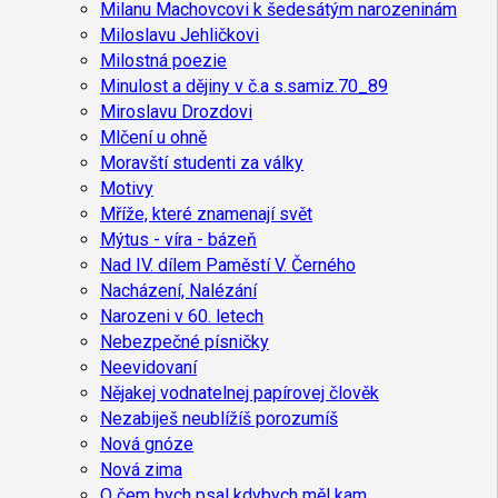
Milanu Machovcovi k šedesátým narozeninám
Miloslavu Jehličkovi
Milostná poezie
Minulost a dějiny v č.a s.samiz.70_89
Miroslavu Drozdovi
Mlčení u ohně
Moravští studenti za války
Motivy
Mříže, které znamenají svět
Mýtus - víra - bázeň
Nad IV. dílem Paměstí V. Černého
Nacházení, Nalézání
Narozeni v 60. letech
Nebezpečné písničky
Neevidovaní
Nějakej vodnatelnej papírovej člověk
Nezabiješ neublížíš porozumíš
Nová gnóze
Nová zima
O čem bych psal kdybych měl kam