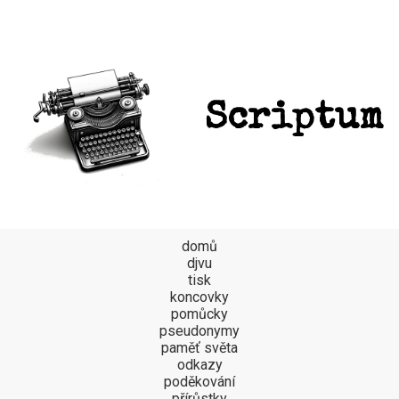
Scriptum
domů
djvu
tisk
koncovky
pomůcky
pseudonymy
paměť světa
odkazy
poděkování
přírůstky