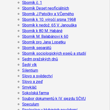
Sborník č. 1
Sborník Deset neoficiálních
Sborník J.Patočky a V.Černého
Sborník k 10. výročí srpna 1968
Sborník k nedož. 65 V. Janouška
Sborník k 80 M. Habáně
Sborník M. Balabánovi k 60
Sborník pro Jana Lopatku
Sborník separátů
Sborník sociologických esejů a studií
Sedm pražských dnů
Šedý vlk
Silentium
Slovo a svědectví
Slovo a zeď
Smykláč
Sokolská farma
Soubor dokumentů k IV. sjezdu SČVU
Speculum
Speleolog v hlubinách nevědomí