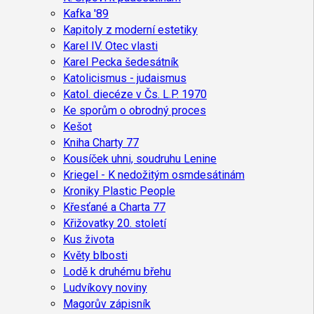
Kafka '89
Kapitoly z moderní estetiky
Karel IV. Otec vlasti
Karel Pecka šedesátník
Katolicismus - judaismus
Katol. diecéze v Čs. L.P. 1970
Ke sporům o obrodný proces
Kešot
Kniha Charty 77
Kousíček uhni, soudruhu Lenine
Kriegel - K nedožitým osmdesátinám
Kroniky Plastic People
Křesťané a Charta 77
Křižovatky 20. století
Kus života
Květy blbosti
Lodě k druhému břehu
Ludvíkovy noviny
Magorův zápisník