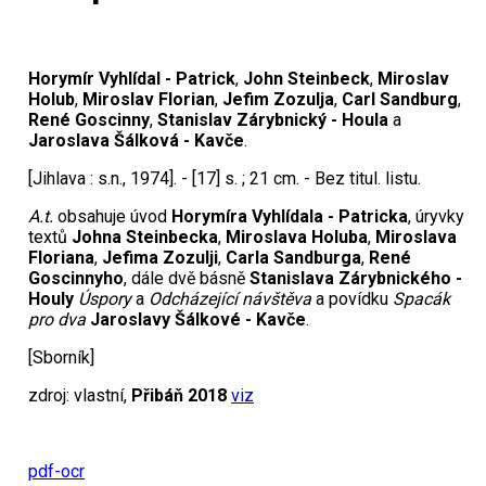
Horymír Vyhlídal - Patrick
,
John Steinbeck
,
Miroslav
Holub
,
Miroslav Florian
,
Jefim Zozulja
,
Carl Sandburg
,
René Goscinny
,
Stanislav Zárybnický - Houla
a
Jaroslava Šálková - Kavče
.
[Jihlava : s.n., 1974]. - [17] s. ; 21 cm. - Bez titul. listu.
A.t.
obsahuje úvod
Horymíra Vyhlídala - Patricka
, úryvky
textů
Johna Steinbecka
,
Miroslava Holuba
,
Miroslava
Floriana
,
Jefima Zozulji
,
Carla Sandburga
,
René
Goscinnyho
, dále dvě básně
Stanislava Zárybnického -
Houly
Úspory
a
Odcházející návštěva
a povídku
Spacák
pro dva
Jaroslavy Šálkové - Kavče
.
[Sborník]
zdroj: vlastní,
Přibáň 2018
viz
pdf-ocr