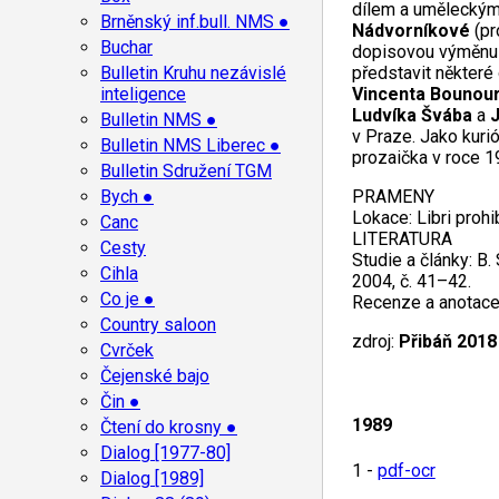
dílem a uměleckými
Brněnský inf.bull. NMS ●
Nádvorníkové
(pr
Buchar
dopisovou výměn
Bulletin Kruhu nezávislé
představit některé
inteligence
Vincenta Bounou
Ludvíka Švába
a
Bulletin NMS ●
v Praze. Jako kuri
Bulletin NMS Liberec ●
prozaička v roce 19
Bulletin Sdružení TGM
Bych ●
PRAMENY
Lokace: Libri prohib
Canc
LITERATURA
Cesty
Studie a články: B
Cihla
2004, č. 41–42.
Co je ●
Recenze a anotace: P
Country saloon
zdroj:
Přibáň 2018
Cvrček
Čejenské bajo
Čin ●
1989
Čtení do krosny ●
Dialog [1977-80]
1 -
pdf-ocr
Dialog [1989]