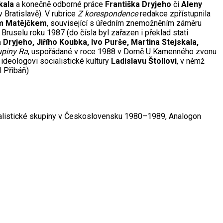
kala
a konečně odborné práce
Františka Dryjeho
či
Aleny
 Bratislavě). V rubrice
Z korespondence
redakce zpřístupnila
m Matějčkem
, související s úředním znemožněním záměru
uselu roku 1987 (do čísla byl zařazen i překlad stati
 Dryjeho, Jiřího Koubka, Ivo Purše, Martina Stejskala,
piny Ra
, uspořádané v roce 1988 v Domě U Kamenného zvonu
ideologovi socialistické kultury
Ladislavu Štollovi
, v němž
l Přibáň)
rrealistické skupiny v Československu 1980–1989, Analogon