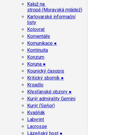
Kaluž na
stropě (Moravská mládež)
Karlovarské informační
listy
Kolovrat
Komentáře
Komunikace ●
Kontinuita
Konzum
Koruna ●
Kounický časopis
Kritický sborník ●
Krsadlo
Křesťanské obzory ●
Kurýr admirality Gemini
Kurýr (Seňor)
Kvašňák
Labyrint
Lacrosse
Lázeňský host ●