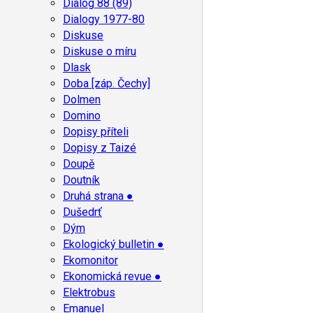
Dialog 88 (89)
Dialogy 1977-80
Diskuse
Diskuse o míru
Dlask
Doba [záp. Čechy]
Dolmen
Domino
Dopisy příteli
Dopisy z Taizé
Doupě
Doutník
Druhá strana ●
Dušedrť
Dým
Ekologický bulletin ●
Ekomonitor
Ekonomická revue ●
Elektrobus
Emanuel