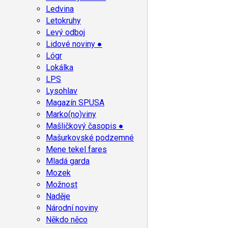
Ledvina
Letokruhy
Levý odboj
Lidové noviny ●
Lógr
Lokálka
LPS
Lysohlav
Magazín SPUSA
Marko(no)viny
Mašličkový časopis ●
Mašurkovské podzemné
Mene tekel fares
Mladá garda
Mozek
Možnost
Naděje
Národní noviny
Někdo něco