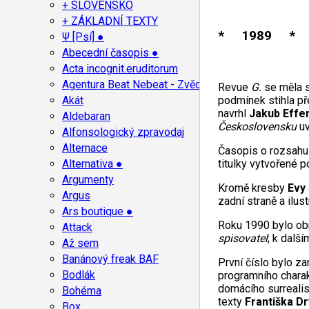
+ SLOVENSKO
+ ZÁKLADNÍ TEXTY
* 1989 * 
Ψ [Psí] ●
Abecední časopis ●
Acta incognit.eruditorum
Agentura Beat Nebeat - Zvěd
Revue
G.
se měla s
Akát
podmínek stihla př
navrhl
Jakub Effe
Aldebaran
Československu
uv
Alfonsologický zpravodaj
Alternace
Časopis o rozsahu 
Alternativa ●
titulky vytvořené p
Argumenty
Kromě kresby
Evy
Argus
zadní straně a ilus
Ars boutique ●
Roku 1990 bylo ob
Attack
spisovatel
; k dalš
Až sem
Banánový freak BAF
První číslo bylo z
Bodlák
programního chara
domácího surrealis
Bohéma
texty
Františka D
Box