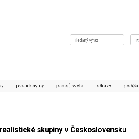
ky
pseudonymy
paměť světa
odkazy
poděko
realistické skupiny v Československu