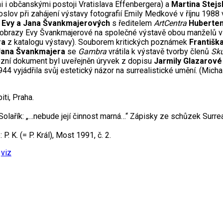
 i občanskými postoji Vratislava Effenbergera) a
Martina Stejs
oslov při zahájení výstavy fotografií Emily Medkové v říjnu 1988 v
u
Evy a Jana Švankmajerových
s ředitelem
ArtCentra
Huberte
 obrazy Evy Švankmajerové na společné výstavě obou manželů v Br
ra
z katalogu výstavy). Souborem kritických poznámek
Františka
Jana Švankmajera
se
Gambra
vrátila k výstavě tvorby členů
Sku
ózní dokument byl uveřejněn úryvek z dopisu
Jarmily Glazarové
44 vyjádřila svůj estetický názor na surrealistické umění. (Micha
iti, Praha.
. Solařík: „…nebude její činnost marná…“ Zápisky ze schůzek Su
. K. (= P. Král), Most 1991, č. 2.
viz