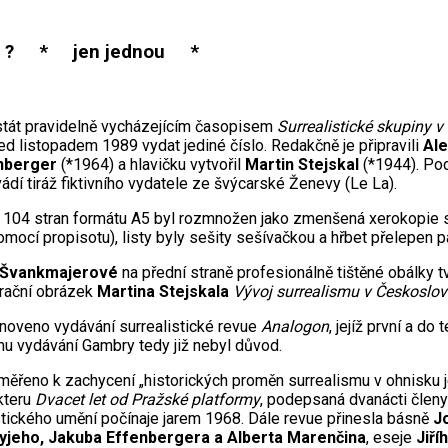
? * jen jednou *
tát pravidelně vycházejícím časopisem
Surrealistické skupiny 
ed listopadem 1989 vydat jediné číslo. Redakčně je připravili
Al
nberger
(*1964) a hlavičku vytvořil
Martin Stejskal
(*1944). Pod
ádí tiráž fiktivního vydatele ze švýcarské Ženevy (Le La).
104 stran formátu A5 byl rozmnožen jako zmenšená xerokopie st
omocí propisotu), listy byly sešity sešívačkou a hřbet přelepen 
 Švankmajerové
na přední straně profesionálně tištěné obálky t
trační obrázek
Martina Stejskala
Vývoj surrealismu v Českoslo
noveno vydávání surrealistické revue
Analogon
, jejíž první a d
ímu vydávání Gambry tedy již nebyl důvod.
aměřeno k zachycení „historických proměn surrealismu v ohnisku j
kteru
Dvacet let od Pražské platformy
, podepsaná dvanácti člen
tického umění počínaje jarem 1968. Dále revue přinesla básně
J
ryjeho, Jakuba Effenbergera a Alberta Marenčina
, eseje
Jiří