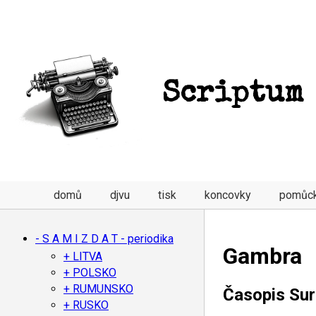
Scriptum
domů
djvu
tisk
koncovky
pomůc
- S A M I Z D A T - periodika
Gambra
+ LITVA
+ POLSKO
+ RUMUNSKO
Časopis Sur
+ RUSKO