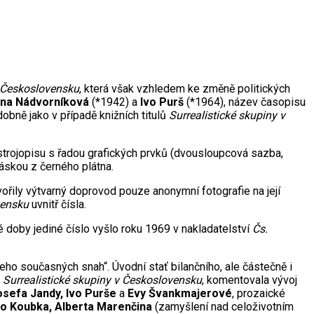
v Československu
, která však vzhledem ke změně politických
ena Nádvorníková
(*1942) a
Ivo Purš
(*1964), název časopisu
obně jako v případě knižních titulů
Surrealistické skupiny v
rojopisu s řadou grafických prvků (dvousloupcová sazba,
páskou z černého plátna.
vořily výtvarný doprovod pouze anonymní fotografie na její
vensku
uvnitř čísla.
o té doby jediné číslo vyšlo roku 1969 v nakladatelství
Čs.
eho současných snah“. Úvodní stať bilančního, ale částečně i
y
Surrealistické skupiny v Československu
, komentovala vývoj
osefa Jandy, Ivo Purše
a
Evy Švankmajerové
, prozaické
ho Koubka, Alberta Marenčina
(zamyšlení nad celoživotním