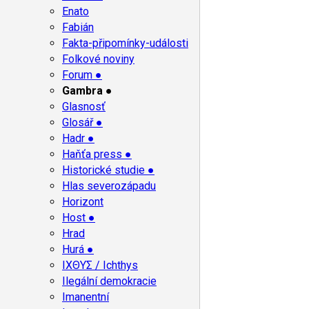
Enato
Fabián
Fakta-připomínky-události
Folkové noviny
Forum ●
Gambra ●
Glasnosť
Glosář ●
Hadr ●
Haňťa press ●
Historické studie ●
Hlas severozápadu
Horizont
Host ●
Hrad
Hurá ●
ΙΧΘΥΣ / Ichthys
Ilegální demokracie
Imanentní