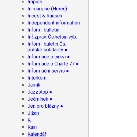
Impuls
In margine (Hořec)
Incest & Rausch
Independent information
Inform. bulletin
Inf.zprav. Čs.helsin.výb.
Inform. buletin Čs.-
polské solidarity ●
Informace o církvi ●
Informace o Chartě 77 ●
Informační servis ●
Interkom
Jarník
Jazzstop ●
Ječmínek ●
Jen pro blázny ●
Jižan
K
Kain
Kalendář