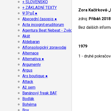
+ SLOVENSKO
+ ZÁKLADNÍ TEXTY
Zora Kačírková-„
Ψ [Psí] ●
zdroj:
Přibáň 2018
Abecední časopis ●
Acta incognit.eruditorum
Bez dalších informa
Agentura Beat Nebeat - Zvěd
Akát
Aldebaran
1979
Alfonsologický zpravodaj
Alternace
1 - druhé pokračov
Alternativa ●
Argumenty
Argus
Ars boutique ●
Attack
Až sem
Banánový freak BAF
Bodlák
Bohéma
Box