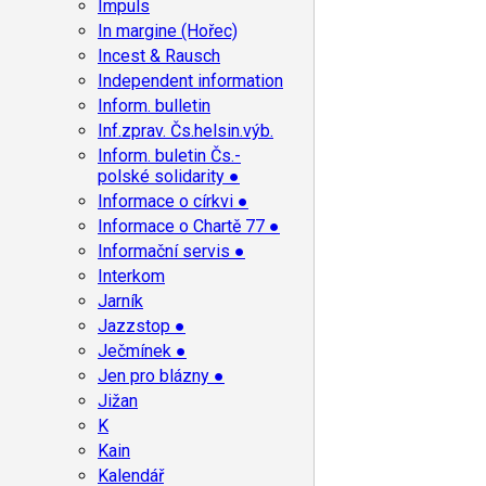
Impuls
In margine (Hořec)
Incest & Rausch
Independent information
Inform. bulletin
Inf.zprav. Čs.helsin.výb.
Inform. buletin Čs.-
polské solidarity ●
Informace o církvi ●
Informace o Chartě 77 ●
Informační servis ●
Interkom
Jarník
Jazzstop ●
Ječmínek ●
Jen pro blázny ●
Jižan
K
Kain
Kalendář