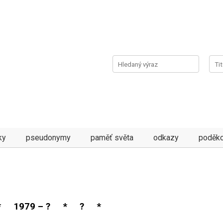
ky
pseudonymy
paměť světa
odkazy
poděko
* 1979 – ? * ? *