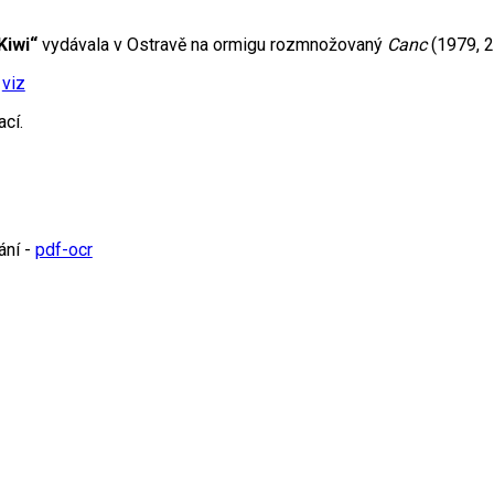
Kiwi“
vydávala v Ostravě na ormigu rozmnožovaný
Canc
(1979, 2 
viz
cí.
ání -
pdf-ocr