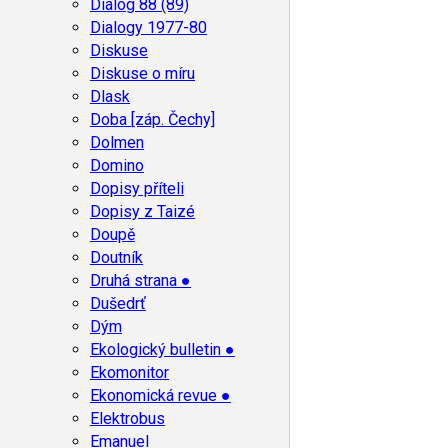
Dialog 88 (89)
Dialogy 1977-80
Diskuse
Diskuse o míru
Dlask
Doba [záp. Čechy]
Dolmen
Domino
Dopisy příteli
Dopisy z Taizé
Doupě
Doutník
Druhá strana ●
Dušedrť
Dým
Ekologický bulletin ●
Ekomonitor
Ekonomická revue ●
Elektrobus
Emanuel