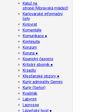
Kaluž na
stropě (Moravská mládež)
Karlovarské informační
listy
Kolovrat
Komentáře
Komunikace ●
Kontinuita
Konzum
Koruna ●
Kounický časopis
Kritický sborník ●
Krsadlo
Křesťanské obzory ●
Kurýr admirality Gemini
Kurýr (Seňor)
Kvašňák
Labyrint
Lacrosse
Lázeňský host ●