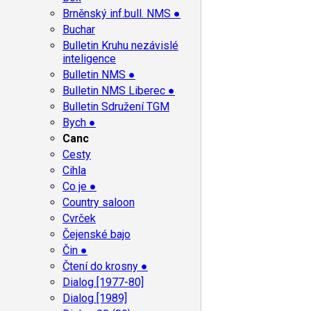
Brněnský inf.bull. NMS ●
Buchar
Bulletin Kruhu nezávislé
inteligence
Bulletin NMS ●
Bulletin NMS Liberec ●
Bulletin Sdružení TGM
Bych ●
Canc
Cesty
Cihla
Co je ●
Country saloon
Cvrček
Čejenské bajo
Čin ●
Čtení do krosny ●
Dialog [1977-80]
Dialog [1989]