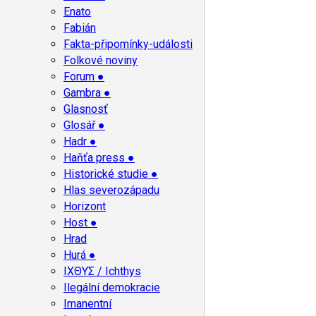
Enato
Fabián
Fakta-připomínky-události
Folkové noviny
Forum ●
Gambra ●
Glasnosť
Glosář ●
Hadr ●
Haňťa press ●
Historické studie ●
Hlas severozápadu
Horizont
Host ●
Hrad
Hurá ●
ΙΧΘΥΣ / Ichthys
Ilegální demokracie
Imanentní