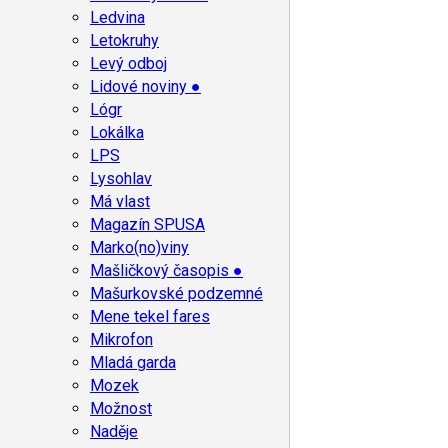
Ledvina
Letokruhy
Levý odboj
Lidové noviny ●
Lógr
Lokálka
LPS
Lysohlav
Má vlast
Magazín SPUSA
Marko(no)viny
Mašličkový časopis ●
Mašurkovské podzemné
Mene tekel fares
Mikrofon
Mladá garda
Mozek
Možnost
Naděje