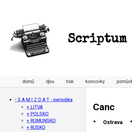
Scriptum
domů
djvu
tisk
koncovky
pomůc
- S A M I Z D A T - periodika
Canc
+ LITVA
+ POLSKO
+ RUMUNSKO
* Ostrava 
+ RUSKO