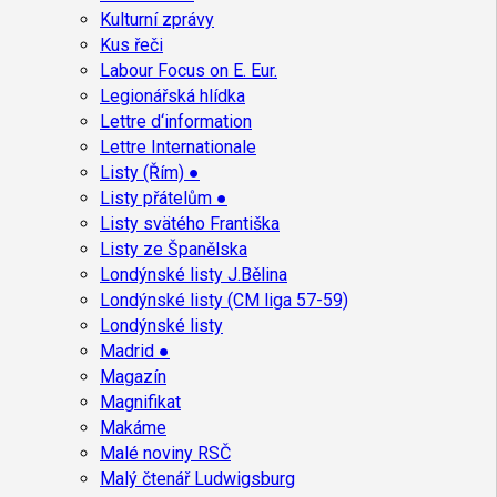
Kulturní zprávy
Kus řeči
Labour Focus on E. Eur.
Legionářská hlídka
Lettre d‘information
Lettre Internationale
Listy (Řím) ●
Listy přátelům ●
Listy svätého Františka
Listy ze Španělska
Londýnské listy J.Bělina
Londýnské listy (CM liga 57-59)
Londýnské listy
Madrid ●
Magazín
Magnifikat
Makáme
Malé noviny RSČ
Malý čtenář Ludwigsburg