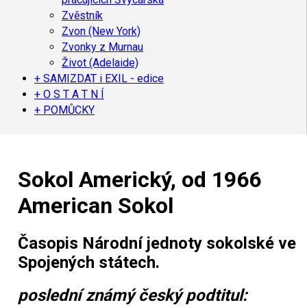
Zvěstník
Zvon (New York)
Zvonky z Murnau
Život (Adelaide)
+ SAMIZDAT i EXIL - edice
+ O S T A T N Í
+ POMŮCKY
Sokol Americký, od 1966
American Sokol
Časopis Národní jednoty sokolské ve
Spojených státech.
poslední známý český podtitul: