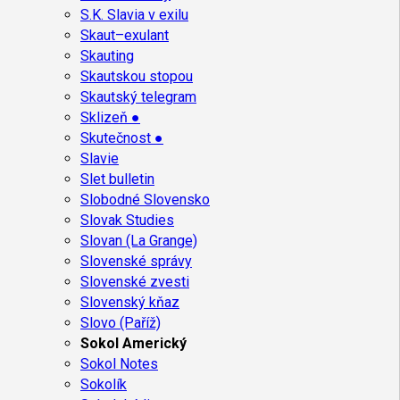
S.K. Slavia v exilu
Skaut–exulant
Skauting
Skautskou stopou
Skautský telegram
Sklizeň ●
Skutečnost ●
Slavie
Slet bulletin
Slobodné Slovensko
Slovak Studies
Slovan (La Grange)
Slovenské správy
Slovenské zvesti
Slovenský kňaz
Slovo (Paříž)
Sokol Americký
Sokol Notes
Sokolík