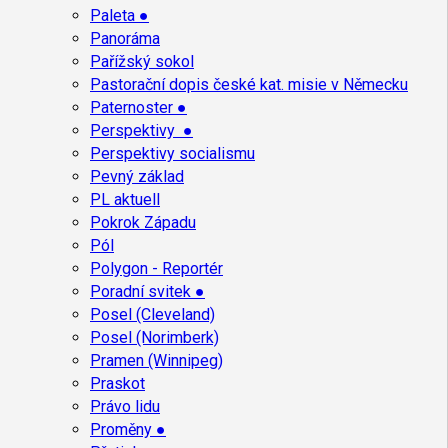
Paleta ●
Panoráma
Pařížský sokol
Pastorační dopis české kat. misie v Německu
Paternoster ●
Perspektivy ●
Perspektivy socialismu
Pevný základ
PL aktuell
Pokrok Západu
Pól
Polygon - Reportér
Poradní svitek ●
Posel (Cleveland)
Posel (Norimberk)
Pramen (Winnipeg)
Praskot
Právo lidu
Proměny ●