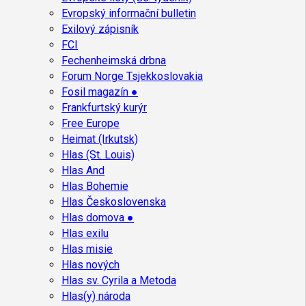
Evropský informační bulletin
Exilový zápisník
FCI
Fechenheimská drbna
Forum Norge Tsjekkoslovakia
Fosil magazín ●
Frankfurtský kurýr
Free Europe
Heimat (Irkutsk)
Hlas (St. Louis)
Hlas And
Hlas Bohemie
Hlas Československa
Hlas domova ●
Hlas exilu
Hlas misie
Hlas nových
Hlas sv. Cyrila a Metoda
Hlas(y) národa