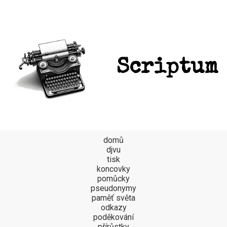
Scriptum
domů
djvu
tisk
koncovky
pomůcky
pseudonymy
paměť světa
odkazy
poděkování
přírůstky