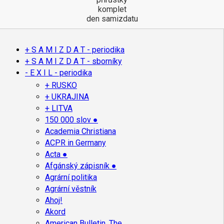
komplet
den samizdatu
+ S A M I Z D A T - periodika
+ S A M I Z D A T - sborníky
- E X I L - periodika
+ RUSKO
+ UKRAJINA
+ LITVA
150 000 slov ●
Academia Christiana
ACPR in Germany
Acta ●
Afgánský zápisník ●
Agrární politika
Agrární věstník
Ahoj!
Akord
American Bulletin, The