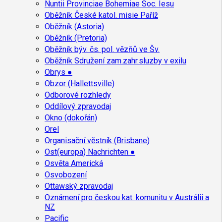
Nuntii Provinciae Bohemiae Soc. Iesu
Oběžník České katol. misie Paříž
Oběžník (Astoria)
Oběžník (Pretoria)
Oběžník býv. čs. pol. vězňů ve Šv.
Oběžník Sdružení zam.zahr.sluzby v exilu
Obrys ●
Obzor (Hallettsville)
Odborové rozhledy
Oddílový zpravodaj
Okno (dokořán)
Orel
Organisační věstník (Brisbane)
Ost(europa) Nachrichten ●
Osvěta Americká
Osvobození
Ottawský zpravodaj
Oznámení pro českou kat. komunitu v Austrálii a
NZ
Pacific