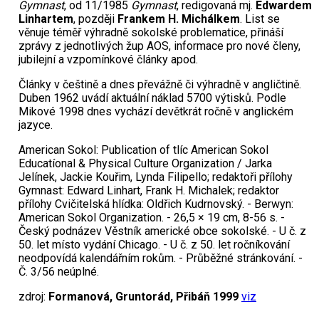
Gymnast
, od 11/1985
Gymnast
, redigovaná mj.
Edwardem
Linhartem
, později
Frankem H. Michálkem
. List se
věnuje téměř výhradně sokolské problematice, přináší
zprávy z jednotlivých žup AOS, informace pro nové členy,
jubilejní a vzpomínkové články apod.
Články v češtině a dnes převážně či výhradně v angličtině.
Duben 1962 uvádí aktuální náklad 5700 výtisků. Podle
Mikové 1998 dnes vychází devětkrát ročně v anglickém
jazyce.
American Sokol: Publication of tlíc American Sokol
Educatíonal & Physical Culture Organization / Jarka
Jelínek, Jackie Kouřim, Lynda Filipello; redaktoři přílohy
Gymnast: Edward Linhart, Frank H. Michalek; redaktor
přílohy Cvičitelská hlídka: Oldřich Kudrnovský. - Berwyn:
American Sokol Organization. - 26,5 × 19 cm, 8-56 s. -
Český podnázev Věstník americké obce sokolské. - U č. z
50. let místo vydání Chicago. - U č. z 50. let ročníkování
neodpovídá kalendářním rokům. - Průběžné stránkování. -
Č. 3/56 neúplné.
zdroj:
Formanová, G​runtorád, Přibáň 1999
viz