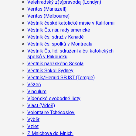
Velehradský z(s)pravodaj (Londýn)
Veritas (Mariazell)
Veritas (Melbourne)
Věstník české katolické misie v Kalifornii
Věstník Čs. nár. rady americké
Věstník čs. sdruž.v Kanadě
Věstník čs. spolků v Montrealu
Věstník Čs. lid. sdružení a čs. katolických
spolků v Rakousku
Věstník pařížského Sokola
Věstník Sokol Sydney
Věstník/Herald SPJST (Temple)
Vězeň
Vinculum
Vídeňské svobodné listy
Vlast (Vídeň)
Volontaire Tchécoslov.
Výběr
Vzlet
Z Mnichova do Mnich.