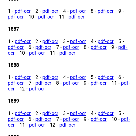
1 -
pdf-ocr
2 -
pdf-ocr
4 -
pdf-ocr
8 -
pdf-ocr
9 -
pdf-ocr
10 -
pdf-ocr
11 -
pdf-ocr
1887
1 -
pdf-ocr
2 -
pdf-ocr
3 -
pdf-ocr
4 -
pdf-ocr
5 -
pdf-ocr
6 -
pdf-ocr
7 -
pdf-ocr
8 -
pdf-ocr
9 -
pdf-
ocr
10 -
pdf-ocr
11 -
pdf-ocr
1888
1 -
pdf-ocr
2 -
pdf-ocr
4 -
pdf-ocr
5 -
pdf-ocr
6 -
pdf-ocr
7 -
pdf-ocr
8 -
pdf-ocr
9 -
pdf-ocr
11 -
pdf-
ocr
12 -
pdf-ocr
1889
1 -
pdf-ocr
2 -
pdf-ocr
3 -
pdf-ocr
4 -
pdf-ocr
5 -
pdf-ocr
6 -
pdf-ocr
7 -
pdf-ocr
9 -
pdf-ocr
10 -
pdf-
ocr
11 -
pdf-ocr
12 -
pdf-ocr