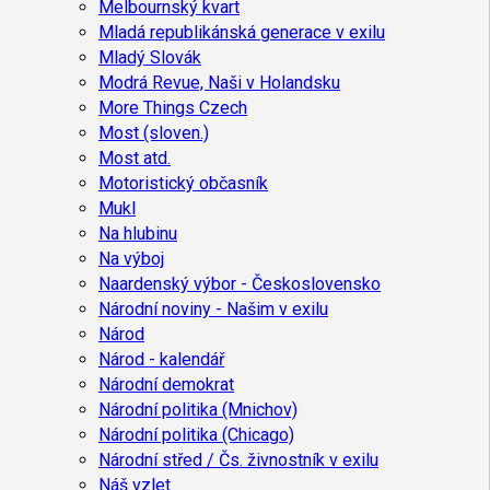
Melbournský kvart
Mladá republikánská generace v exilu
Mladý Slovák
Modrá Revue, Naši v Holandsku
More Things Czech
Most (sloven.)
Most atd.
Motoristický občasník
Mukl
Na hlubinu
Na výboj
Naardenský výbor - Československo
Národní noviny - Našim v exilu
Národ
Národ - kalendář
Národní demokrat
Národní politika (Mnichov)
Národní politika (Chicago)
Národní střed / Čs. živnostník v exilu
Náš vzlet