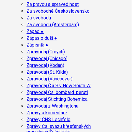
Za pravdu a spravedlnost
Za svobodné Československo
Za svobodu
Za svobodu (Amsterdam)
Západ ●
Zápas o duši ●
Zápisník ●
Zpravodaj (Curych)
Zpravodaj (Chicago)
Zpravodaj (Kodaň)
Zpravodaj (St. Kilda)
Zpravodaj (Vancouver)
Zpravodaj Č.a S.v New South W.
Zpravodaj Čs. bombard. peruti
Zpravodaj Stichting Bohemica
Zpravodaj z Washingtonu
Zprávy a komentáře
Zprávy ČNS Lechfeld
Zprávy Čs. svazu křesťanských
pracujících Švýcarska