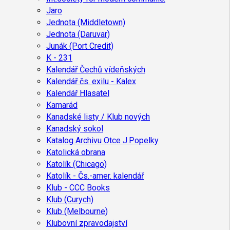
Jaro
Jednota (Middletown)
Jednota (Daruvar)
Junák (Port Credit)
K - 231
Kalendář Čechů vídeňských
Kalendář čs. exilu - Kalex
Kalendář Hlasatel
Kamarád
Kanadské listy / Klub nových
Kanadský sokol
Katalog Archivu Otce J.Popelky
Katolická obrana
Katolík (Chicago)
Katolík - Čs.-amer. kalendář
Klub - CCC Books
Klub (Curych)
Klub (Melbourne)
Klubovní zpravodajství