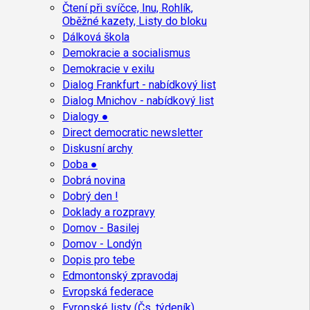
Čtení při svíčce, Inu, Rohlík,
Oběžné kazety, Listy do bloku
Dálková škola
Demokracie a socialismus
Demokracie v exilu
Dialog Frankfurt - nabídkový list
Dialog Mnichov - nabídkový list
Dialogy ●
Direct democratic newsletter
Diskusní archy
Doba ●
Dobrá novina
Dobrý den !
Doklady a rozpravy
Domov - Basilej
Domov - Londýn
Dopis pro tebe
Edmontonský zpravodaj
Evropská federace
Evropské listy (Čs. týdeník)