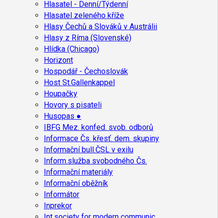
Hlasatel - Denní/Týdenní
Hlasatel zeleného kříže
Hlasy Čechů a Slováků v Austrálii
Hlasy z Ríma (Slovenské)
Hlídka (Chicago)
Horizont
Hospodář - Čechoslovák
Host St.Gallenkappel
Houpačky
Hovory s pisateli
Husopas ●
IBFG Mez. konfed. svob. odborů
Informace Čs. křesť. dem. skupiny
Informační bull.ČSL v exilu
Inform.služba svobodného Čs.
Informační materiály
Informační oběžník
Informátor
Inprekor
Int.society for modern communic.