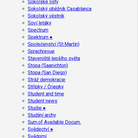
Sokolské listy
Sokolský oběžník Casablanca
Sokolský věstník
Soví letáky
Spectrum
Spektrum ●
Společenství (St.Martin)
Sprachrevue
Staveniště lepšího světa
Stopa (Saanichton)
Stopa (San Diego)
Stráž demokracie
Střípky / Čriepky
Student and time
Student news
Studie ●
Studijní archy
Sum.of Available Docum.
Svědectví ●
Svědomí