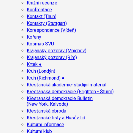
Knižní recenze
Konfrontace
Kontakt (Thun)
Kontakty (Stuttgart)
Korespondence (Vídeň)
Kořeny
Kosmas SVU
Krajanský pozdrav (Mnichov)
Krajanský pozdrav (Řím)
Krtek ●
Kruh (Londýn)
Kruh (Richmond) ●
Křesťanská akademie-studijní materiál
Křesťanská demokracie (Brighton - Šturm)
Křesťanská demokracie Bulletin
(New York, Kalvoda)
Křesťanská obroda
Křesťanské listy a Husův lid
Kulturní informace
Kulturní klub