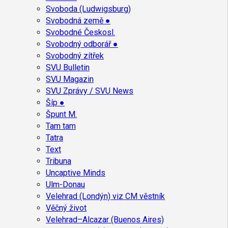
Svoboda (Ludwigsburg)
Svobodná země ●
Svobodné Českosl.
Svobodný odborář ●
Svobodný zítřek
SVU Bulletin
SVU Magazin
SVU Zprávy / SVU News
Šíp ●
Špunt M.
Tam tam
Tatra
Text
Tribuna
Uncaptive Minds
Ulm-Donau
Velehrad (Londýn) viz CM věstník
Věčný život
Velehrad–Alcazar (Buenos Aires)