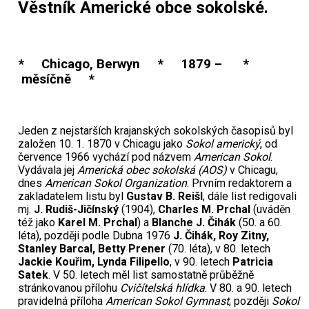
Věstník Americké obce sokolské.
* Chicago, Berwyn * 1879 – *
měsíčně *
Jeden z nejstarších krajanských sokolských časopisů byl
založen 10. 1. 1870 v Chicagu jako
Sokol americký
, od
července 1966 vychází pod názvem
American Sokol
.
Vydávala jej
Americká obec sokolská (AOS)
v Chicagu,
dnes
American Sokol Organization
. Prvním redaktorem a
zakladatelem listu byl
Gustav B. Reišl
, dále list redigovali
mj.
J. Rudiš-Jičínský
(1904),
Charles M. Prchal
(uváděn
též jako
Karel M. Prchal
) a
Blanche J. Čihák
(50. a 60.
léta), později podle Dubna 1976
J. Čihák, Roy Zitny,
Stanley Barcal, Betty Prener
(70. léta), v 80. letech
Jackie Kouřim, Lynda Filipello
, v 90. letech
Patricia
Satek
. V 50. letech měl list samostatně průběžně
stránkovanou přílohu
Cvičítelská hlídka
. V 80. a 90. letech
pravidelná příloha
American Sokol Gymnast
, později
Sokol