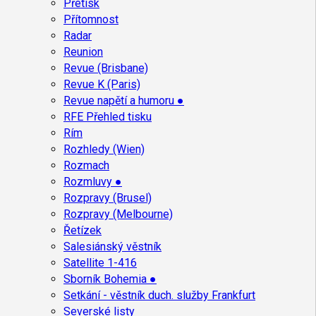
Přetisk
Přítomnost
Radar
Reunion
Revue (Brisbane)
Revue K (Paris)
Revue napětí a humoru ●
RFE Přehled tisku
Rím
Rozhledy (Wien)
Rozmach
Rozmluvy ●
Rozpravy (Brusel)
Rozpravy (Melbourne)
Řetízek
Salesiánský věstník
Satellite 1-416
Sborník Bohemia ●
Setkání - věstník duch. služby Frankfurt
Severské listy