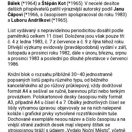
Bálek
(*1964) a
Štěpán Kot
(*1965). V necelé desítce
dalších přispěvatelů patřil výraznější autorský podíl
Janu
Čápovi
(*1966, s časopisem spolupracoval do roku 1983)
a
Luboru Andrlíkovi
(*1965).
List vydávaný s nepravidelnou periodicitou dosáhl podle
pamětníků celkem 11 čísel. Doložena jsou však pouze tři:
č. 4 z ledna 1983, č. 7 z července a č. 9 z října téhož roku.
Dřívější výzkumy evidovaly (pravděpodobná) vydání v září,
listopadu a prosinci roku 1982, dále v únoru, březnu, srpnu
a prosinci 1983 a poslední po dlouhé přestávce v červenci
1986.
Knižní blok o rozsahu přibližně 30–40 jednostranně
popsaných listů papíru různého typu, od běžného
kancelářského až po růžový průklepový, vždy dodržoval
formát A4 a sešíval se ručně, barevnou přízí nebo tenkým
provázkem. Polokartonové desky časopisu měly formát
A3, případně A4 u čísel 4 a 7. Obálky jednotlivých čísel se
lišily výtvarnou úpravou: objevovaly se na nich nalepené
koláže i grafické prvky vytvořené rozstřikováním tuše.
Dochované exempláře nesou název a číslo časopisu a na
vnější straně zadních desek mají vlepený štítek se
strojopisnou tiráží s údajem „Vydalo Noční Město“, včetně