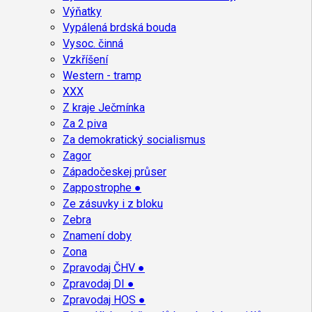
Výňatky
Vypálená brdská bouda
Vysoc. činná
Vzkříšení
Western - tramp
XXX
Z kraje Ječmínka
Za 2 piva
Za demokratický socialismus
Zagor
Západočeskej průser
Zappostrophe ●
Ze zásuvky i z bloku
Zebra
Znamení doby
Zona
Zpravodaj ČHV ●
Zpravodaj DI ●
Zpravodaj HOS ●