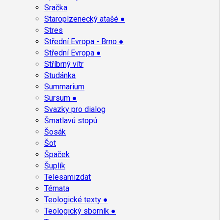
Sračka
Staroplzenecký atašé ●
Stres
Střední Evropa - Brno ●
Střední Evropa ●
Stříbrný vítr
Studánka
Summarium
Sursum ●
Svazky pro dialog
Šmatlavú stopú
Šosák
Šot
Špaček
Šuplík
Telesamizdat
Témata
Teologické texty ●
Teologický sborník ●