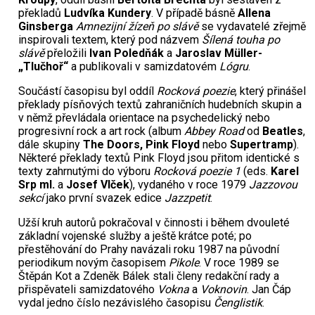
překladů
Ludvíka Kundery
. V případě básně
Allena
Ginsberga
Amnezijní žízeň po slávě
se vydavatelé zřejmě
inspirovali textem, který pod názvem
Šílená touha po
slávě
přeložili
Ivan Poledňák
a
Jaroslav Müller-
„Tlučhoř“
a publikovali v samizdatovém
Lógru
.
Součástí časopisu byl oddíl
Rocková poezie
, který přinášel
překlady písňových textů zahraničních hudebních skupin a
v němž převládala orientace na psychedelický nebo
progresivní rock a art rock (album
Abbey Road
od
Beatles
,
dále skupiny
The Doors, Pink Floyd
nebo
Supertramp
).
Některé překlady textů Pink Floyd jsou přitom identické s
texty zahrnutými do výboru
Rocková poezie 1
(eds.
Karel
Srp ml.
a
Josef Vlček
), vydaného v roce 1979
Jazzovou
sekcí
jako první svazek edice
Jazzpetit
.
Užší kruh autorů pokračoval v činnosti i během dvouleté
základní vojenské služby a ještě krátce poté; po
přestěhování do Prahy navázali roku 1987 na původní
periodikum novým časopisem
Pikole
. V roce 1989 se
Štěpán Kot a Zdeněk Bálek stali členy redakční rady a
přispěvateli samizdatového
Vokna
a
Voknovin
. Jan Čáp
vydal jedno číslo nezávislého časopisu
Čenglistik
.