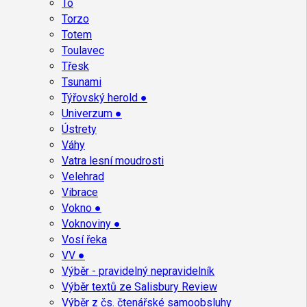
To
Torzo
Totem
Toulavec
Třesk
Tsunami
Týřovský herold ●
Univerzum ●
Ústrety
Váhy
Vatra lesní moudrosti
Velehrad
Vibrace
Vokno ●
Voknoviny ●
Vosí řeka
VV ●
Výběr - pravidelný nepravidelník
Výběr textů ze Salisbury Review
Výběr z čs. čtenářské samoobsluhy