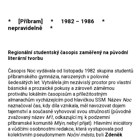
* [Příbram] * 1982 – 1986 *
nepravidelně *
Regionální studentský časopis zaměřený na původní
literární tvorbu
Časopis Noc vydávala od listopadu 1982 skupina studentů
příbramského gymnázia, narozených v polovině
šedesátých let. Vytvářela jím nezávislý prostor pro vlastní
básnické a prozaické pokusy a zároveň záměrnou
protiváhu lokálním časopisům a příležitostným
almanachům vycházejícím pod hlavičkou SSM. Název
Noc
naznačoval čas, kdy díla vznikala, měl navozovat dojem
tajemství a současně vyhovoval svou stručností (původně
zvažovaný název
M1
, odkazující mj. k podzemní
příbramské komunitě
Mlýn
, nebyl přijat). Hlavními iniciátory
a vůdčími osobnostmi redakce, která vystupovala pod
kolektivním pseudonymem
Noční město
, byli
Zdeněk