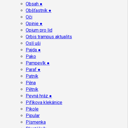
Obsah ●
Obšťastník ●
Oči
Opinie ●
Opium pro lid
Orbis trampus aktualits
Oslí uši
Pajda ●
Pako
Pampevlk ●
Paraf ●
Patník
Pěna
Pětník
Pevná hráz ●
Pifíkova klekánice
Pikole
Pipular
Písmenka