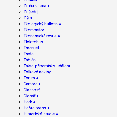
Druhá strana ●
Dušedrť
Dým
Ekologický bulletin ●
Ekomonitor
Ekonomická revue ●
Elektrobus
Emanuel
Enato
Fabián
Fakta-připomínky-události
Folkové noviny
Forum ●
Gambra ●
Glasnosť
Glosář ●
Hadr ●
Haňťa press ●
Historické studie ●