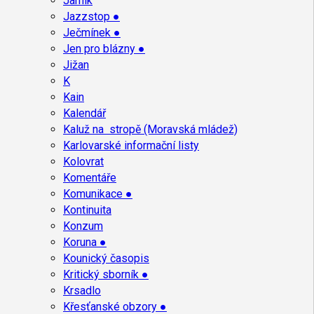
Jarník
Jazzstop ●
Ječmínek ●
Jen pro blázny ●
Jižan
K
Kain
Kalendář
Kaluž na stropě (Moravská mládež)
Karlovarské informační listy
Kolovrat
Komentáře
Komunikace ●
Kontinuita
Konzum
Koruna ●
Kounický časopis
Kritický sborník ●
Krsadlo
Křesťanské obzory ●