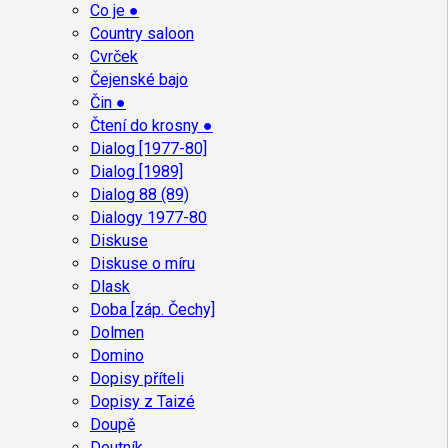
Co je ●
Country saloon
Cvrček
Čejenské bajo
Čin ●
Čtení do krosny ●
Dialog [1977-80]
Dialog [1989]
Dialog 88 (89)
Dialogy 1977-80
Diskuse
Diskuse o míru
Dlask
Doba [záp. Čechy]
Dolmen
Domino
Dopisy příteli
Dopisy z Taizé
Doupě
Doutník