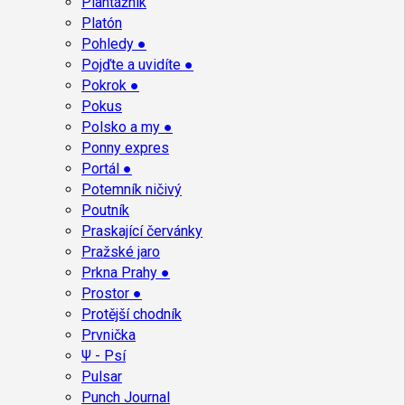
Plantážník
Platón
Pohledy ●
Pojďte a uvidíte ●
Pokrok ●
Pokus
Polsko a my ●
Ponny expres
Portál ●
Potemník ničivý
Poutník
Praskající červánky
Pražské jaro
Prkna Prahy ●
Prostor ●
Protější chodník
Prvnička
Ψ - Psí
Pulsar
Punch Journal