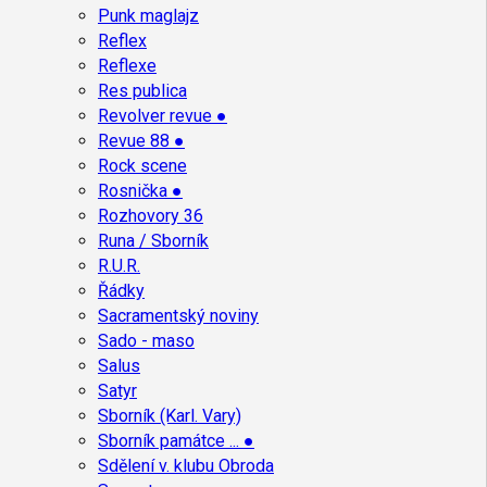
Punk maglajz
Reflex
Reflexe
Res publica
Revolver revue ●
Revue 88 ●
Rock scene
Rosnička ●
Rozhovory 36
Runa / Sborník
R.U.R.
Řádky
Sacramentský noviny
Sado - maso
Salus
Satyr
Sborník (Karl. Vary)
Sborník památce ... ●
Sdělení v. klubu Obroda