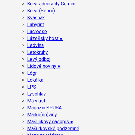
Kurýr admirality Gemini
Kurýr (Seňor)
Kvašňák
Labyrint
Lacrosse
Lázeňský host ●
Ledvina
Letokruhy
Levý odboj
Lidové noviny ●
Lógr
Lokálka
LPS
Lysohlav
Má vlast
Magazín SPUSA
Marko(no)viny
Mašličkový časopis ●
Mašurkovské podzemné