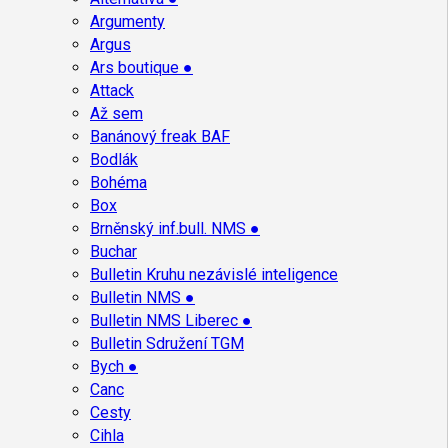
Argumenty
Argus
Ars boutique ●
Attack
Až sem
Banánový freak BAF
Bodlák
Bohéma
Box
Brněnský inf.bull. NMS ●
Buchar
Bulletin Kruhu nezávislé inteligence
Bulletin NMS ●
Bulletin NMS Liberec ●
Bulletin Sdružení TGM
Bych ●
Canc
Cesty
Cihla