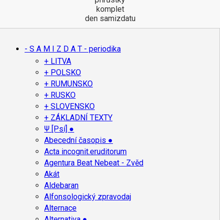
komplet
den samizdatu
- S A M I Z D A T - periodika
+ LITVA
+ POLSKO
+ RUMUNSKO
+ RUSKO
+ SLOVENSKO
+ ZÁKLADNÍ TEXTY
Ψ [Psí] ●
Abecední časopis ●
Acta incognit.eruditorum
Agentura Beat Nebeat - Zvěd
Akát
Aldebaran
Alfonsologický zpravodaj
Alternace
Alternativa ●