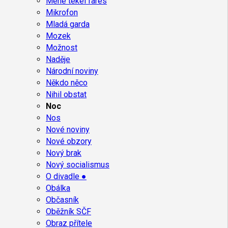
Mene tekel fares
Mikrofon
Mladá garda
Mozek
Možnost
Naděje
Národní noviny
Někdo něco
Nihil obstat
Noc
Nos
Nové noviny
Nové obzory
Nový brak
Nový socialismus
O divadle ●
Obálka
Občasník
Oběžník SČF
Obraz přítele