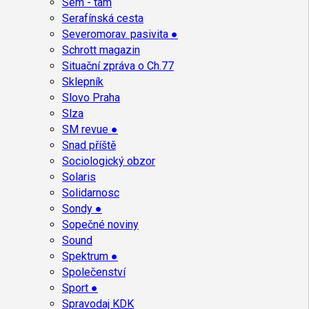
Sem - tam
Serafínská cesta
Severomorav. pasivita ●
Schrott magazin
Situační zpráva o Ch.77
Sklepník
Slovo Praha
Slza
SM revue ●
Snad příště
Sociologický obzor
Solaris
Solidarnosc
Sondy ●
Sopečné noviny
Sound
Spektrum ●
Společenství
Sport ●
Spravodaj KDK