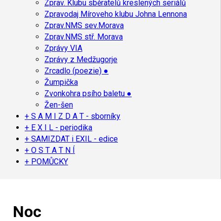
Zprav. Klubu sběratelů kreslených seriálů
Zpravodaj Míroveho klubu Johna Lennona
Zprav.NMS sev.Morava
Zprav.NMS stř. Morava
Zprávy VIA
Zprávy z Medžugorje
Zrcadlo (poezie) ●
Žumpička
Zvonkohra psího baletu ●
Žen-šen
+ S A M I Z D A T - sborníky
+ E X I L - periodika
+ SAMIZDAT i EXIL - edice
+ O S T A T N Í
+ POMŮCKY
Noc