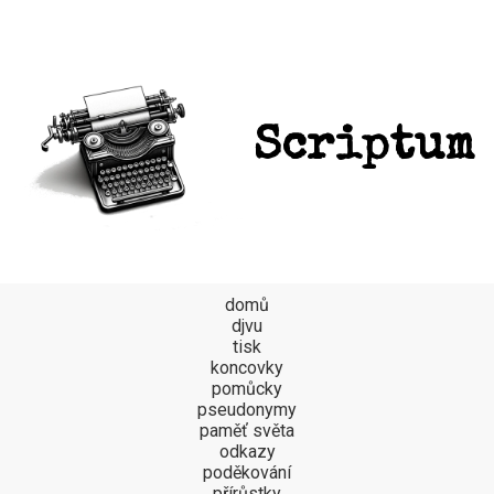
Scriptum
domů
djvu
tisk
koncovky
pomůcky
pseudonymy
paměť světa
odkazy
poděkování
přírůstky