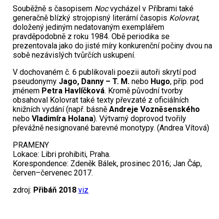
Souběžně s časopisem
Noc
vycházel v Příbrami také
generačně blízký strojopisný literární časopis
Kolovrat
,
doložený jediným nedatovaným exemplářem
pravděpodobně z roku 1984. Obě periodika se
prezentovala jako do jisté míry konkurenční počiny dvou na
sobě nezávislých tvůrčích uskupení.
V dochovaném č. 6 publikovali poezii autoři skrytí pod
pseudonymy
Jago, Danny – T. M.
nebo
Hugo
, příp. pod
jménem
Petra Havlíčková
. Kromě původní tvorby
obsahoval Kolovrat také texty převzaté z oficiálních
knižních vydání (např. básně
Andreje Vozněsenského
nebo
Vladimíra Holana
). Výtvarný doprovod tvořily
převážně nesignované barevné monotypy. (Andrea Vítová)
PRAMENY
Lokace: Libri prohibiti, Praha.
Korespondence: Zdeněk Bálek, prosinec 2016; Jan Čáp,
červen–červenec 2017.
zdroj:
Přibáň 2018
viz