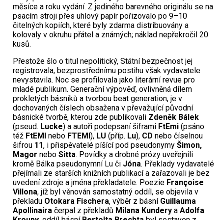
měsíce a roku vydání. Z jediného barevného originálu se na
psacím stroji přes uhlový papír pořizovalo po 9–10
čitelných kopiích, které byly zdarma distribuovány a
kolovaly v okruhu přátel a známých; náklad nepřekročil 20
kusů.
Přestože šlo o titul nepolitický, Státní bezpečnost jej
registrovala, bezprostřednímu postihu však vydavatele
nevystavila. Noc se profilovala jako literární revue pro
mladé publikum. Generační výpověď, ovlivněná dílem
prokletých básníků a tvorbou beat generation, je v
dochovaných číslech obsažena v převažující původní
básnické tvorbě, kterou zde publikovali
Zdeněk Bálek
(pseud.
Lucke
) a autoři podepsaní šiframi
FtEmi
(psáno
též
FtEMI
nebo
FTEMI
),
LU
(příp.
Lu
),
CD
nebo číselnou
šifrou
11
, i přispěvatelé píšící pod pseudonymy
Šimon,
Magor
nebo
Sitta
. Povídky a drobné prózy uveřejnili
kromě Bálka pseudonymní Lu či
Jóna
. Překlady vydavatelé
přejímali ze starších knižních publikací a zařazovali je bez
uvedení zdroje a jména překladatele. Poezie
Françoise
Villona
, jíž byl věnován samostatný oddíl, se objevila v
překladu
Otokara Fischera
, výběr z básní
Guillauma
Apollinaira
čerpal z překladů
Milana Kundery
a
Adolfa
Kroupy
, oddíl básní
Bertolta Brechta
byl sestaven z