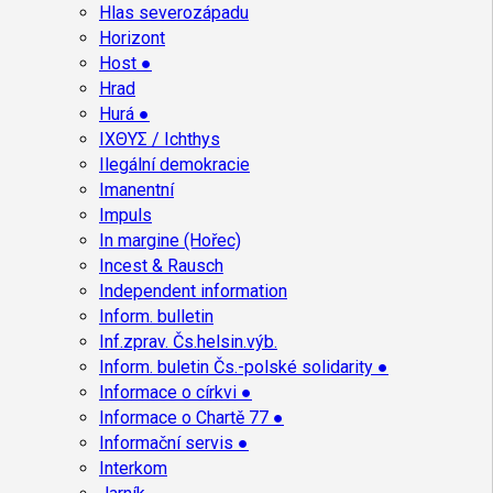
Hlas severozápadu
Horizont
Host ●
Hrad
Hurá ●
ΙΧΘΥΣ / Ichthys
Ilegální demokracie
Imanentní
Impuls
In margine (Hořec)
Incest & Rausch
Independent information
Inform. bulletin
Inf.zprav. Čs.helsin.výb.
Inform. buletin Čs.-polské solidarity ●
Informace o církvi ●
Informace o Chartě 77 ●
Informační servis ●
Interkom