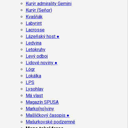
Kurýr admirality Gemini
Kurýr (Seňor)
Kvašňák
Labyrint
Lacrosse
Lázeňský host ●
Ledvina
Letokruhy
Levý odboj
Lidové noviny ●
Lógr
Lokálka
LPS
Lysohlav
Má vlast
Magazín SPUSA
Marko(no)viny
Mašličkový časopis ●
Mašurkovské podzemné