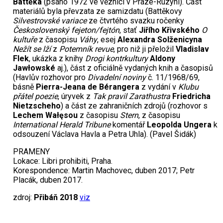
Battěka
(psáno 1972 ve věznici v Praze-Ruzyni). Část
materiálů byla převzata ze samizdatu (Battěkovy
Silvestrovské variace
ze čtvrtého svazku ročenky
Československý fejeton/fejtón
, stať
Jiřího Křivského
O
kultuře
z časopisu
Váhy
, esej
Alexandra Solženicyna
Nežít se lží
z
Potemník revue
, pro niž ji přeložil
Vladislav
Flek
, ukázka z knihy
Drogi kontrkultury
Aldony
Jawłowské
aj.), část z oficiálně vydaných knih a časopisů
(Havlův rozhovor pro
Divadelní noviny
č. 11/1968/69,
básně
Pierra-Jeana de Bérangera
z vydání v
Klubu
přátel poezie
, úryvek z
Tak pravil Zarathustra
Friedricha
Nietzscheho
) a část ze zahraničních zdrojů (rozhovor s
Lechem Wałęsou
z časopisu
Stern
, z časopisu
International Herald Tribune
komentář
Leopolda Ungera
k
odsouzení Václava Havla a Petra Uhla). (Pavel Šidák)
PRAMENY
Lokace: Libri prohibiti, Praha.
Korespondence: Martin Machovec, duben 2017; Petr
Placák, duben 2017.
zdroj:
Přibáň 2018
viz