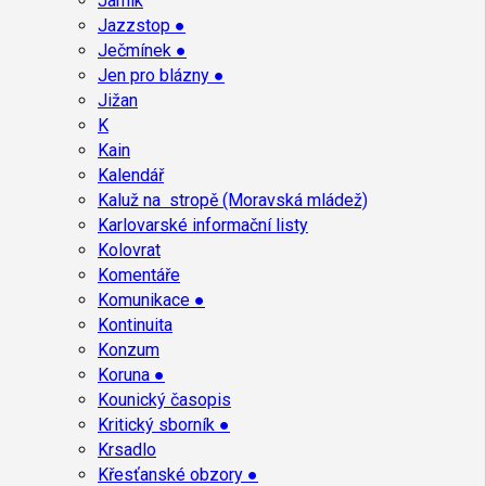
Jarník
Jazzstop ●
Ječmínek ●
Jen pro blázny ●
Jižan
K
Kain
Kalendář
Kaluž na stropě (Moravská mládež)
Karlovarské informační listy
Kolovrat
Komentáře
Komunikace ●
Kontinuita
Konzum
Koruna ●
Kounický časopis
Kritický sborník ●
Krsadlo
Křesťanské obzory ●