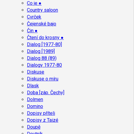
Co je ●
Country saloon
Cvrček
Čejenské bajo
Čin ●
Čtení do krosny ●
Dialog [1977-80]
Dialog [1989]
Dialog 88 (89)
Dialogy 1977-80
Diskuse
Diskuse o míru
Dlask
Doba [záp. Čechy]
Dolmen
Domino
Dopisy příteli
Dopisy z Taizé
Doupě
Doutník