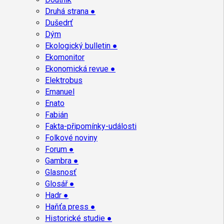
Druhá strana ●
Dušedrť
Dým
Ekologický bulletin ●
Ekomonitor
Ekonomická revue ●
Elektrobus
Emanuel
Enato
Fabián
Fakta-připomínky-události
Folkové noviny
Forum ●
Gambra ●
Glasnosť
Glosář ●
Hadr ●
Haňťa press ●
Historické studie ●