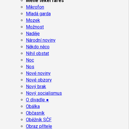
Mene tekel fares
Mikrofon
Mladá garda
Mozek
Možnost
Naděje
Národní noviny
Někdo něco
Nihil obstat
Noc
Nos
Nové noviny
Nové obzory
Nový brak
Nový socialismus
O divadle ●
Obálka
Občasník
Oběžník SČF
Obraz přítele