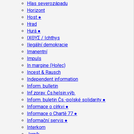
Hlas severozápadu
Horizont
Host ●
Hrad
Hurá ●
ΙΧΘΥΣ / Ichthys
Ilegální demokracie
Imanentní
Impuls
In margine (Hořec)
Incest & Rausch
Independent information
Inform. bulletin
Inf.zprav. Čs.helsin.výb.
Inform. buletin Čs.-polské solidarity ●
Informace o církvi ●
Informace o Chartě 77 ●
Informační servis ●
Interkom