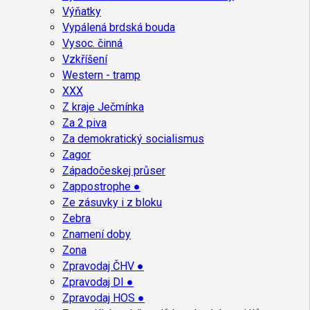
Výňatky
Vypálená brdská bouda
Vysoc. činná
Vzkříšení
Western - tramp
XXX
Z kraje Ječmínka
Za 2 piva
Za demokratický socialismus
Zagor
Západočeskej průser
Zappostrophe ●
Ze zásuvky i z bloku
Zebra
Znamení doby
Zona
Zpravodaj ČHV ●
Zpravodaj DI ●
Zpravodaj HOS ●