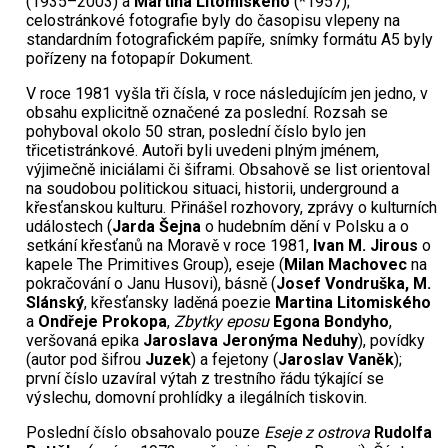
(1935–2003) a
Martina Litomiského
(*1957);
celostránkové fotografie byly do časopisu vlepeny na
standardním fotografickém papíře, snímky formátu A5 byly
pořízeny na fotopapír Dokument.
V roce 1981 vyšla tři čísla, v roce následujícím jen jedno, v
obsahu explicitně označené za poslední. Rozsah se
pohyboval okolo 50 stran, poslední číslo bylo jen
třicetistránkové. Autoři byli uvedeni plným jménem,
výjimečně iniciálami či šiframi. Obsahově se list orientoval
na soudobou politickou situaci, historii, underground a
křesťanskou kulturu. Přinášel rozhovory, zprávy o kulturních
událostech (
Jarda Šejna
o hudebním dění v Polsku a o
setkání křesťanů na Moravě v roce 1981,
Ivan M. Jirous
o
kapele The Primitives Group), eseje (
Milan Machovec
na
pokračování o Janu Husovi), básně (
Josef Vondruška, M.
Slánský
, křesťansky laděná poezie
Martina Litomiského
a
Ondřeje Prokopa
,
Zbytky eposu
Egona Bondyho
,
veršovaná epika
Jaroslava Jeronýma Neduhy
), povídky
(autor pod šifrou
Juzek
) a fejetony (
Jaroslav Vaněk
);
první číslo uzavíral výtah z trestního řádu týkající se
výslechu, domovní prohlídky a ilegálních tiskovin.
Poslední číslo obsahovalo pouze
Eseje z ostrova
Rudolfa