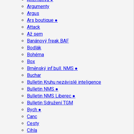
Argumenty
Argus
Ars boutique ●
Attack
Až sem
Banánový freak BAF
Bodlák
Bohéma
Box
Brněnský inf.bull. NMS ●
Buchar
Bulletin Kruhu nezávislé inteligence
Bulletin NMS ●
Bulletin NMS Liberec ●
Bulletin Sdružení TGM
Bych ●
Canc
Cesty
Cihla