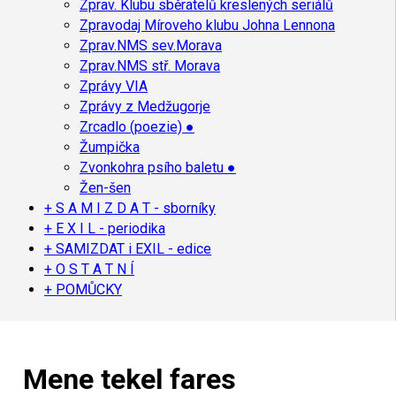
Zprav. Klubu sběratelů kreslených seriálů
Zpravodaj Míroveho klubu Johna Lennona
Zprav.NMS sev.Morava
Zprav.NMS stř. Morava
Zprávy VIA
Zprávy z Medžugorje
Zrcadlo (poezie) ●
Žumpička
Zvonkohra psího baletu ●
Žen-šen
+ S A M I Z D A T - sborníky
+ E X I L - periodika
+ SAMIZDAT i EXIL - edice
+ O S T A T N Í
+ POMŮCKY
Mene tekel fares