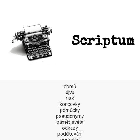
Scriptum
domů
djvu
tisk
koncovky
pomůcky
pseudonymy
paměť světa
odkazy
poděkování
přírůstky