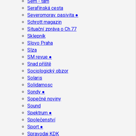
Sem - tam
Serafínská cesta
Severomorav. pasivita ●
Schrott magazin
Situační zpráva o Ch.77
Sklepník
Slovo Praha
Slza
SM revue ●
Snad příště
Sociologický obzor
Solaris
Solidarnosc
Sondy ●
Sopečné noviny
Sound
Spektrum ●
Společenství
Sport ●
Spravodaj KDK