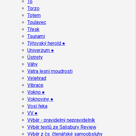
To
Torzo
Totem
Toulavec
Třesk
Tsunami
Týřovský herold ●
Univerzum ●
Ústrety
Váhy
Vatra lesní moudrosti
Velehrad
Vibrace
Vokno ●
Voknoviny ●
Vosí řeka
VV ●
Výběr - pravidelný nepravidelník
Výběr textů ze Salisbury Review
Výběr z čs. čtenářské samoobsluhy