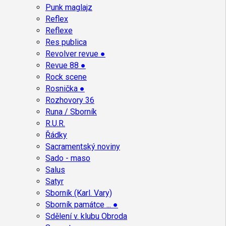
Punk maglajz
Reflex
Reflexe
Res publica
Revolver revue ●
Revue 88 ●
Rock scene
Rosnička ●
Rozhovory 36
Runa / Sborník
R.U.R.
Řádky
Sacramentský noviny
Sado - maso
Salus
Satyr
Sborník (Karl. Vary)
Sborník památce ... ●
Sdělení v. klubu Obroda