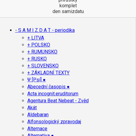
komplet
den samizdatu
- S A M I Z D A T - periodika
+ LITVA
+ POLSKO
+ RUMUNSKO
+ RUSKO
+ SLOVENSKO
+ ZÁKLADNÍ TEXTY
Ψ [Psí] ●
Abecední časopis ●
Acta incognit.eruditorum
Agentura Beat Nebeat - Zvěd
Akát
Aldebaran
Alfonsologický zpravodaj
Alternace
Alternativa ●