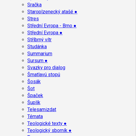
Sračka
Staroplzenecký atašé ●
Stres
Střední Evropa - Brno ●
Střední Evropa ●
Stříbrný vítr
Studánka
Summarium
Sursum ●
Svazky pro dialog
Šmatlavú stopú
Šosák
Šot
Špaček
Šuplík
Telesamizdat
Témata
Teologické texty ●
Teologický sborník ●