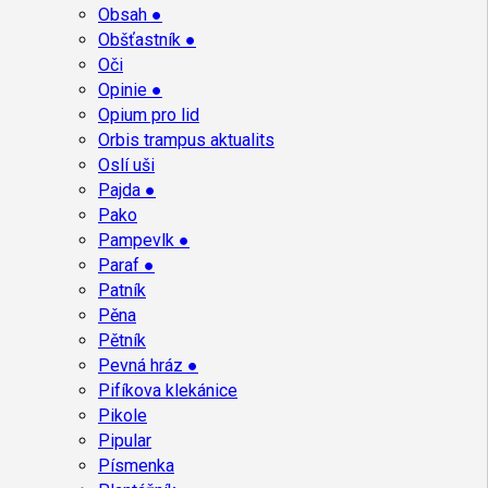
Obsah ●
Obšťastník ●
Oči
Opinie ●
Opium pro lid
Orbis trampus aktualits
Oslí uši
Pajda ●
Pako
Pampevlk ●
Paraf ●
Patník
Pěna
Pětník
Pevná hráz ●
Pifíkova klekánice
Pikole
Pipular
Písmenka