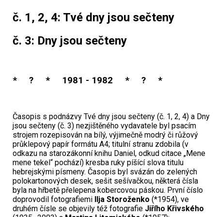
č. 1, 2, 4: Tvé dny jsou sečteny
č. 3: Dny jsou sečteny
* ? * 1981 - 1982 * ? *
Časopis s podnázvy Tvé dny jsou sečteny (č. 1, 2, 4) a Dny
jsou sečteny (č. 3) nezjištěného vydavatele byl psacím
strojem rozepisován na bílý, výjimečně modrý či růžový
průklepový papír formátu A4; titulní stranu zdobila (v
odkazu na starozákonní knihu Daniel, odkud citace „Mene
mene tekel“ pochází) kresba ruky píšící slova titulu
hebrejskými písmeny. Časopis byl svázán do zelených
polokartonových desek, sešit sešívačkou, některá čísla
byla na hřbetě přelepena kobercovou páskou. První číslo
doprovodil fotografiemi
Ilja Storoženko
(*1954), ve
druhém čísle se objevily též fotografie
Jiřího Křivského