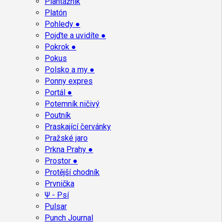
Plantážník
Platón
Pohledy ●
Pojďte a uvidíte ●
Pokrok ●
Pokus
Polsko a my ●
Ponny expres
Portál ●
Potemník ničivý
Poutník
Praskající červánky
Pražské jaro
Prkna Prahy ●
Prostor ●
Protější chodník
Prvnička
Ψ - Psí
Pulsar
Punch Journal