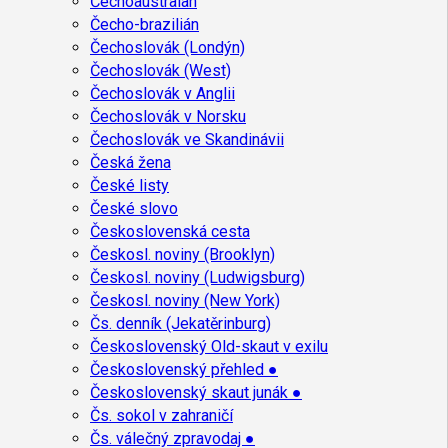
Čechoaustralan
Čecho-brazilián
Čechoslovák (Londýn)
Čechoslovák (West)
Čechoslovák v Anglii
Čechoslovák v Norsku
Čechoslovák ve Skandinávii
Česká žena
České listy
České slovo
Československá cesta
Českosl. noviny (Brooklyn)
Českosl. noviny (Ludwigsburg)
Českosl. noviny (New York)
Čs. denník (Jekatěrinburg)
Československý Old-skaut v exilu
Československý přehled ●
Československý skaut junák ●
Čs. sokol v zahraničí
Čs. válečný zpravodaj ●