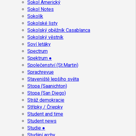
Sokol Americký
Sokol Notes
Sokolík
Sokolské listy
Sokolský oběžník Casablanca
Sokolský věstník
Soví letáky
Spectrum
Spektrum ●
Společenství (St.Martin)
Sprachrevue
Staveniště lepšího světa
Stopa (Saanichton)
Stopa (San Diego)
Stráž demokracie
Střípky / Čriepky
Student and time
Student news
Studie ●
Studijní archy