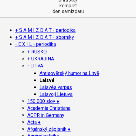
komplet
den samizdatu
+ S A M I Z D A T - periodika
+ S A M I Z D A T - sborníky
- E X I L - periodika
+ RUSKO
+ UKRAJINA
- LITVA
Antisovětský humor na Litvě
Laisvé
Laisvés varpas
Laisvoji Lietuva
150 000 slov ●
Academia Christiana
ACPR in Germany
Acta ●
Afgánský zápisník ●