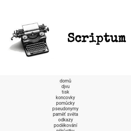
Scriptum
domů
djvu
tisk
koncovky
pomůcky
pseudonymy
paměť světa
odkazy
poděkování
přírůstky