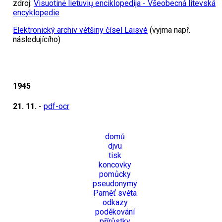
zdroj:
Visuotinė lietuvių enciklopedija - Všeobecná litevská
encyklopedie
Elektronický archiv většiny čísel Laisvé
(vyjma např.
následujícího)
1945
21. 11.
-
pdf-ocr
domů
djvu
tisk
koncovky
pomůcky
pseudonymy
Paměť světa
odkazy
poděkování
přírůstky