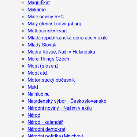
Magnifikat
Makáme
Malé noviny RSČ
Malý čtenář Ludwigsburg
Melbournský kvart
Mladá republikánská generace v exilu
Mladý Slovák
Modrá Revue, Naši v Holandsku
More Things Czech
Most (sloven.)
Most atd.
Motoristický občasník
Mukl
Na hlubinu
Naardenský výbor - Československo
Národní noviny - Našim v exilu
Národ
Národ - kalendář
Národní demokrat
Národní politika (Mnichov)