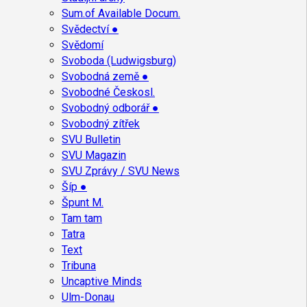
Sum.of Available Docum.
Svědectví ●
Svědomí
Svoboda (Ludwigsburg)
Svobodná země ●
Svobodné Českosl.
Svobodný odborář ●
Svobodný zítřek
SVU Bulletin
SVU Magazin
SVU Zprávy / SVU News
Šíp ●
Špunt M.
Tam tam
Tatra
Text
Tribuna
Uncaptive Minds
Ulm-Donau