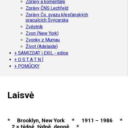
Zprávy a komentáře
Zprávy ČNS Lechfeld
Zprávy Čs. svazu křesťanských
pracujících Švýcarska
Zvěstník
Zvon (New York)
Zvonky z Murnau
Život (Adelaide)
+ SAMIZDAT i EXIL - edice
+ O S T A T N Í
+ POMŮCKY
Laisvė
* Brooklyn, New York * 1911 – 1986 *
2 × týdně, týdně, denně *