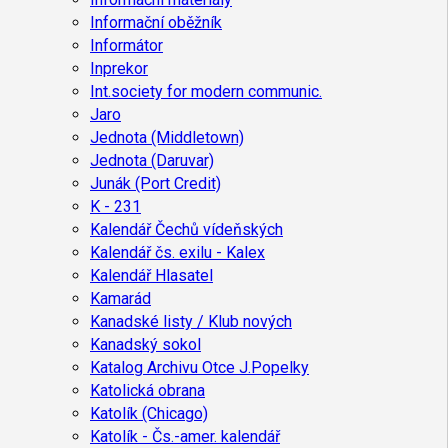
Informační oběžník
Informátor
Inprekor
Int.society for modern communic.
Jaro
Jednota (Middletown)
Jednota (Daruvar)
Junák (Port Credit)
K - 231
Kalendář Čechů vídeňských
Kalendář čs. exilu - Kalex
Kalendář Hlasatel
Kamarád
Kanadské listy / Klub nových
Kanadský sokol
Katalog Archivu Otce J.Popelky
Katolická obrana
Katolík (Chicago)
Katolík - Čs.-amer. kalendář