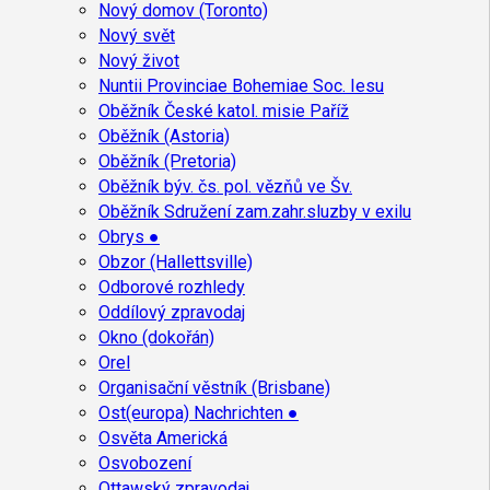
Nový domov (Toronto)
Nový svět
Nový život
Nuntii Provinciae Bohemiae Soc. Iesu
Oběžník České katol. misie Paříž
Oběžník (Astoria)
Oběžník (Pretoria)
Oběžník býv. čs. pol. vězňů ve Šv.
Oběžník Sdružení zam.zahr.sluzby v exilu
Obrys ●
Obzor (Hallettsville)
Odborové rozhledy
Oddílový zpravodaj
Okno (dokořán)
Orel
Organisační věstník (Brisbane)
Ost(europa) Nachrichten ●
Osvěta Americká
Osvobození
Ottawský zpravodaj