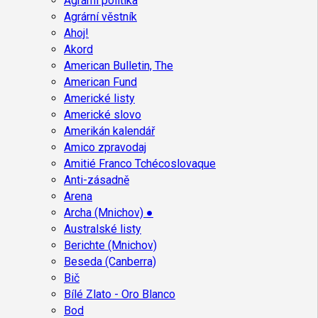
Agrární politika
Agrární věstník
Ahoj!
Akord
American Bulletin, The
American Fund
Americké listy
Americké slovo
Amerikán kalendář
Amico zpravodaj
Amitié Franco Tchécoslovaque
Anti-zásadně
Arena
Archa (Mnichov) ●
Australské listy
Berichte (Mnichov)
Beseda (Canberra)
Bič
Bílé Zlato - Oro Blanco
Bod