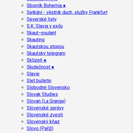
Sborník Bohemia ●
Setkání - věstník duch. služby Frankfurt
Severské listy
S.K. Slavia v exilu
Skaut–exulant
Skauting
Skautskou stopou
Skautský telegram
Sklizeň ●
Skutečnost ●
Slavie
Slet bulletin
Slobodné Slovensko
Slovak Studies
Slovan (La Grange)
Slovenské správy
Slovenské zvesti
Slovenský kňaz
Slovo (Paříž)