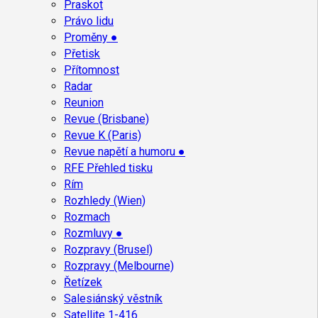
Praskot
Právo lidu
Proměny ●
Přetisk
Přítomnost
Radar
Reunion
Revue (Brisbane)
Revue K (Paris)
Revue napětí a humoru ●
RFE Přehled tisku
Rím
Rozhledy (Wien)
Rozmach
Rozmluvy ●
Rozpravy (Brusel)
Rozpravy (Melbourne)
Řetízek
Salesiánský věstník
Satellite 1-416