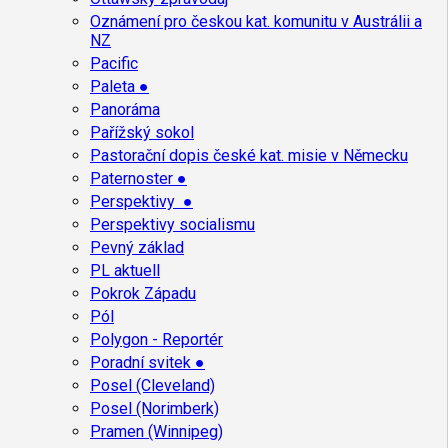
Oznámení pro českou kat. komunitu v Austrálii a
NZ
Pacific
Paleta ●
Panoráma
Pařížský sokol
Pastorační dopis české kat. misie v Německu
Paternoster ●
Perspektivy ●
Perspektivy socialismu
Pevný základ
PL aktuell
Pokrok Západu
Pól
Polygon - Reportér
Poradní svitek ●
Posel (Cleveland)
Posel (Norimberk)
Pramen (Winnipeg)