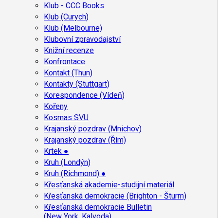
Klub - CCC Books
Klub (Curych)
Klub (Melbourne)
Klubovní zpravodajství
Knižní recenze
Konfrontace
Kontakt (Thun)
Kontakty (Stuttgart)
Korespondence (Vídeň)
Kořeny
Kosmas SVU
Krajanský pozdrav (Mnichov)
Krajanský pozdrav (Řím)
Krtek ●
Kruh (Londýn)
Kruh (Richmond) ●
Křesťanská akademie-studijní materiál
Křesťanská demokracie (Brighton - Šturm)
Křesťanská demokracie Bulletin
(New York, Kalvoda)