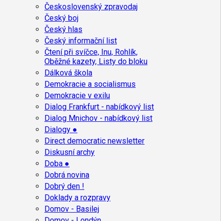
Československý zpravodaj
Český boj
Český hlas
Český informační list
Čtení při svíčce, Inu, Rohlík,
Oběžné kazety, Listy do bloku
Dálková škola
Demokracie a socialismus
Demokracie v exilu
Dialog Frankfurt - nabídkový list
Dialog Mnichov - nabídkový list
Dialogy ●
Direct democratic newsletter
Diskusní archy
Doba ●
Dobrá novina
Dobrý den !
Doklady a rozpravy
Domov - Basilej
Domov - Londýn