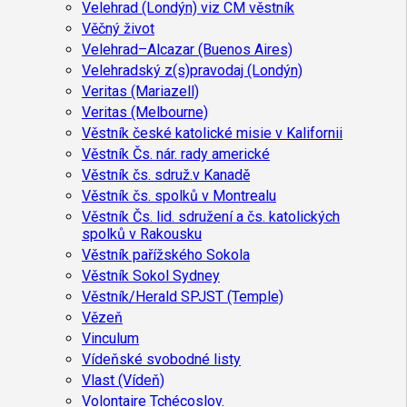
Velehrad (Londýn) viz CM věstník
Věčný život
Velehrad–Alcazar (Buenos Aires)
Velehradský z(s)pravodaj (Londýn)
Veritas (Mariazell)
Veritas (Melbourne)
Věstník české katolické misie v Kalifornii
Věstník Čs. nár. rady americké
Věstník čs. sdruž.v Kanadě
Věstník čs. spolků v Montrealu
Věstník Čs. lid. sdružení a čs. katolických
spolků v Rakousku
Věstník pařížského Sokola
Věstník Sokol Sydney
Věstník/Herald SPJST (Temple)
Vězeň
Vinculum
Vídeňské svobodné listy
Vlast (Vídeň)
Volontaire Tchécoslov.