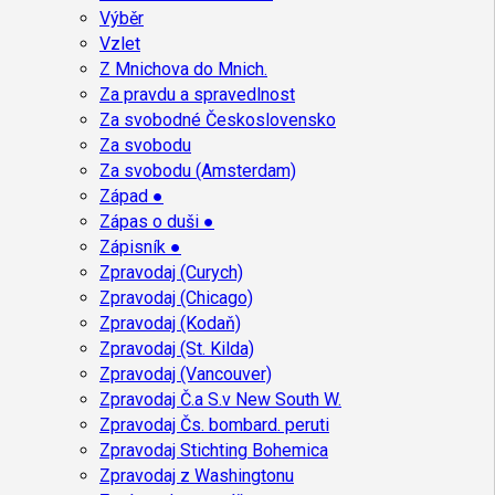
Výběr
Vzlet
Z Mnichova do Mnich.
Za pravdu a spravedlnost
Za svobodné Československo
Za svobodu
Za svobodu (Amsterdam)
Západ ●
Zápas o duši ●
Zápisník ●
Zpravodaj (Curych)
Zpravodaj (Chicago)
Zpravodaj (Kodaň)
Zpravodaj (St. Kilda)
Zpravodaj (Vancouver)
Zpravodaj Č.a S.v New South W.
Zpravodaj Čs. bombard. peruti
Zpravodaj Stichting Bohemica
Zpravodaj z Washingtonu