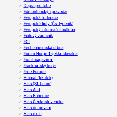
Dopis pro tebe
Edmontonský zpravodaj
Evropská federace
Evropské listy (Čs. týdeník)
Evropský informační bulletin
Exilový zápisník
FCI
Fechenheimská drbna
Forum Norge Tsjekkoslovakia
Fosil magazín ●
Frankfurtský kurýr
Free Europe
Heimat (Irkutsk)
Hlas (St. Louis)
Hlas And
Hlas Bohemie
Hlas Československa
Hlas domova ●
Hlas exilu