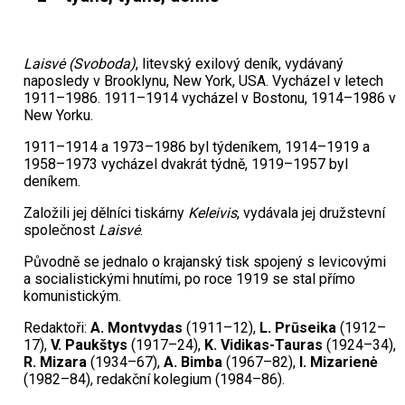
Laisvė (Svoboda)
, litevský exilový deník, vydávaný
naposledy v Brooklynu, New York, USA. Vycházel v letech
1911–1986. 1911–1914 vycházel v Bostonu, 1914–1986 v
New Yorku.
1911–1914 a 1973–1986 byl týdeníkem, 1914–1919 a
1958–1973 vycházel dvakrát týdně, 1919–1957 byl
deníkem.
Založili jej dělníci tiskárny
Keleivis
, vydávala jej družstevní
společnost
Laisvė
.
Původně se jednalo o krajanský tisk spojený s levicovými
a socialistickými hnutími, po roce 1919 se stal přímo
komunistickým.
Redaktoři:
A. Montvydas
(1911–12),
L. Prūseika
(1912–
17),
V. Paukštys
(1917–24),
K. Vidikas-Tauras
(1924–34),
R. Mizara
(1934–67),
A. Bimba
(1967–82),
I. Mizarienė
(1982–84), redakční kolegium (1984–86).