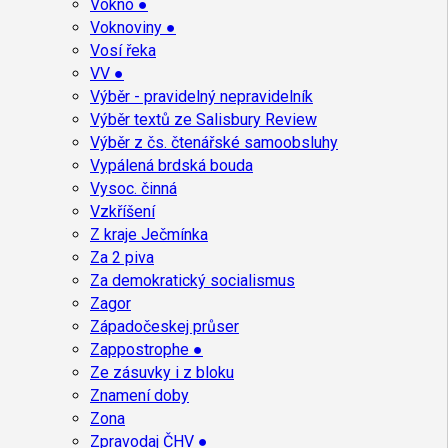
Vokno ●
Voknoviny ●
Vosí řeka
VV ●
Výběr - pravidelný nepravidelník
Výběr textů ze Salisbury Review
Výběr z čs. čtenářské samoobsluhy
Vypálená brdská bouda
Vysoc. činná
Vzkříšení
Z kraje Ječmínka
Za 2 piva
Za demokratický socialismus
Zagor
Západočeskej průser
Zappostrophe ●
Ze zásuvky i z bloku
Znamení doby
Zona
Zpravodaj ČHV ●