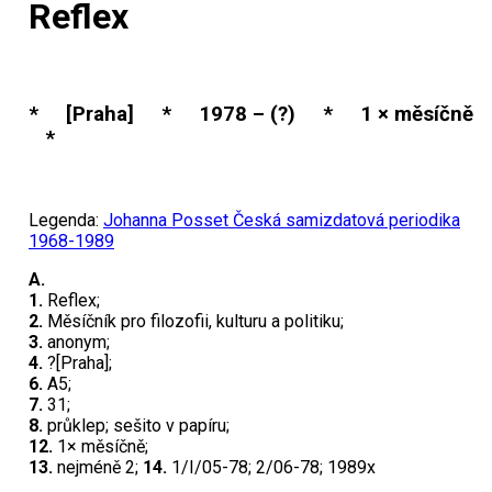
Reflex
* [Praha] * 1978 – (?) * 1 × měsíčně
*
Legenda:
Johanna Posset Česká samizdatová periodika
1968-1989
A.
1.
Reflex;
2.
Měsíčník pro filozofii, kulturu a politiku;
3.
anonym;
4.
?[Praha];
6.
A5;
7.
31;
8.
průklep; sešito v papíru;
12.
1× měsíčně;
13.
nejméně 2;
14.
1/I/05-78; 2/06-78; 1989x