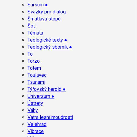
Sursum ●
Svazky pro dialog
Šmatlavú stopú
Šot
Témata
Teologické texty ●
Teologický sborník ●
To
Torzo
Totem
Toulavec
Tsunami
Týřovský herold ●
Univerzum ●
Ústrety
Váhy
Vatra lesní moudrosti
Velehrad
Vibrace