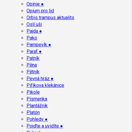
Opinie ●
Opium pro lid
Orbis trampus aktualits
Oslí uši
Pajda ●
Pako
Pampevlk ●
Paraf ●
Patník
Pěna
Pětník
Pevná hráz ●
Pifíkova klekánice
Pikole
Písmenka
Plantážník
Platón
Pohledy ●
Pojďte a uvidíte ●