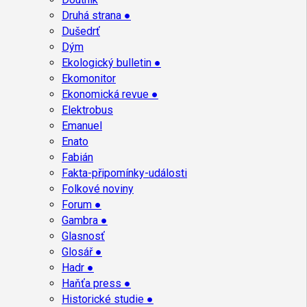
Druhá strana ●
Dušedrť
Dým
Ekologický bulletin ●
Ekomonitor
Ekonomická revue ●
Elektrobus
Emanuel
Enato
Fabián
Fakta-připomínky-události
Folkové noviny
Forum ●
Gambra ●
Glasnosť
Glosář ●
Hadr ●
Haňťa press ●
Historické studie ●