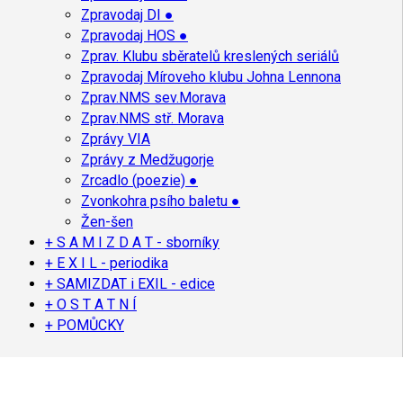
Zpravodaj DI ●
Zpravodaj HOS ●
Zprav. Klubu sběratelů kreslených seriálů
Zpravodaj Míroveho klubu Johna Lennona
Zprav.NMS sev.Morava
Zprav.NMS stř. Morava
Zprávy VIA
Zprávy z Medžugorje
Zrcadlo (poezie) ●
Zvonkohra psího baletu ●
Žen-šen
+ S A M I Z D A T - sborníky
+ E X I L - periodika
+ SAMIZDAT i EXIL - edice
+ O S T A T N Í
+ POMŮCKY