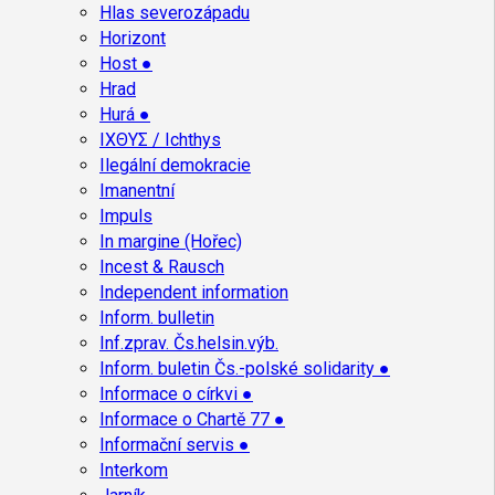
Hlas severozápadu
Horizont
Host ●
Hrad
Hurá ●
ΙΧΘΥΣ / Ichthys
Ilegální demokracie
Imanentní
Impuls
In margine (Hořec)
Incest & Rausch
Independent information
Inform. bulletin
Inf.zprav. Čs.helsin.výb.
Inform. buletin Čs.-polské solidarity ●
Informace o církvi ●
Informace o Chartě 77 ●
Informační servis ●
Interkom