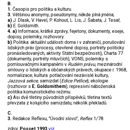
B.
1.
Časopis pro politiku a kulturu.
3.
Většinou anonymy, pseudonymy, někde plná jména;
a)
J. Dlask, V. Havel, P. Kohout, L. Lis, J. Šabata, J. Tesař;
b)
E. Goldsmith.
4. a)
Informace, krátké zprávy, fejetony, dokumenty, eseje,
dopisy, polemiky, rozhovory.
b)
Politika: aktuální události doma i v zahraničí, porušování
lidských práv (procesy, otevřené dopisy, portréty politicky
pronásledovaných, aktivity Státní bezpečnosti), Charta 77
(dokumenty, portréty mluvčích), VONS, polemiky s
pomlouvačnými kampaněmi v
Rudém právu
, mezinárodní
smlouvy o lidských a občanských právech, okupace r. 1968,
normalizace; kultura: potlačování nezávislé kultury,
Jazzová sekce
, samizdat (
Edice Petlice
); ekologie
(rozhovor s
E. Goldsmithem
); represivní náboženská
politika komunistického režimu.
c)
Asi dvě třetiny původních příspěvků; třetina textů
převzata z kolujícího samizdatu; několik překladů.
C.
3.
Redakce Reflexu, "Úvodní slovo",
Reflex
1/78.
zdroj:
Posset 1993
viz