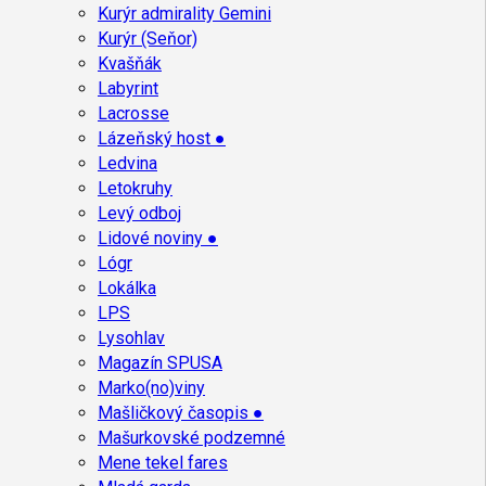
Kurýr admirality Gemini
Kurýr (Seňor)
Kvašňák
Labyrint
Lacrosse
Lázeňský host ●
Ledvina
Letokruhy
Levý odboj
Lidové noviny ●
Lógr
Lokálka
LPS
Lysohlav
Magazín SPUSA
Marko(no)viny
Mašličkový časopis ●
Mašurkovské podzemné
Mene tekel fares