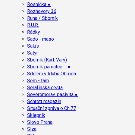
Rosnička ●
Rozhovory 36
Runa / Sborník
R.U.R.
Řádky
Sado - maso
Salus
Satyr
Sborník (Karl. Vary)
Sborník památce ... ●
Sdělení v. klubu Obroda
Sem - tam
Serafínská cesta
Severomorav. pasivita ●
Schrott magazin
Situační zpráva o Ch.77
Sklepník
Slovo Praha
Slza