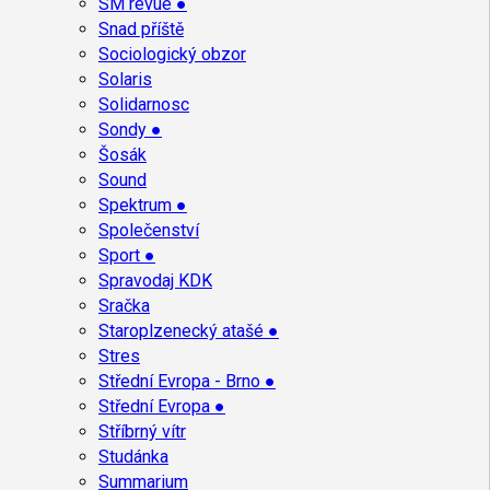
SM revue ●
Snad příště
Sociologický obzor
Solaris
Solidarnosc
Sondy ●
Šosák
Sound
Spektrum ●
Společenství
Sport ●
Spravodaj KDK
Sračka
Staroplzenecký atašé ●
Stres
Střední Evropa - Brno ●
Střední Evropa ●
Stříbrný vítr
Studánka
Summarium