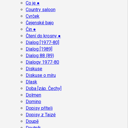
Co je ●
Country saloon
Cvrček
Čejenské bajo
Čin ●
Čtení do krosny ●
Dialog [1977-80]
Dialog [1989]
Dialog 88 (89)
Dialogy 1977-80
Diskuse
Diskuse o míru
Dlask
Doba [záp. Čechy]
Dolmen
Domino
Dopisy příteli
Dopisy z Taizé
Doupě
Doutník