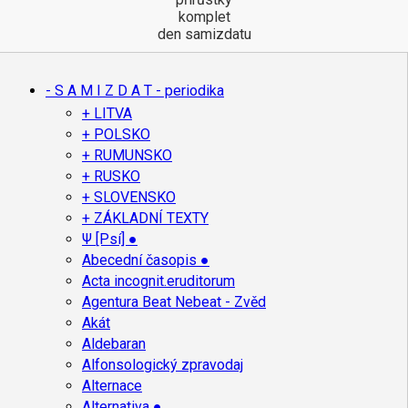
komplet
den samizdatu
- S A M I Z D A T - periodika
+ LITVA
+ POLSKO
+ RUMUNSKO
+ RUSKO
+ SLOVENSKO
+ ZÁKLADNÍ TEXTY
Ψ [Psí] ●
Abecední časopis ●
Acta incognit.eruditorum
Agentura Beat Nebeat - Zvěd
Akát
Aldebaran
Alfonsologický zpravodaj
Alternace
Alternativa ●