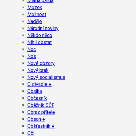
Mladá garda
Mozek
Možnost
Naděje
Národní noviny
Někdo něco
Nihil obstat
Noc
Nos
Nové obzory
Nový brak
Nový socialismus
O divadle ●
Obálka
Občasník
Oběžník SČF
Obraz přítele
Obsah ●
Obšťastník ●
Oči