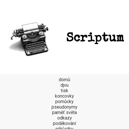
Scriptum
domů
djvu
tisk
koncovky
pomůcky
pseudonymy
paměť světa
odkazy
poděkování
přírůstky