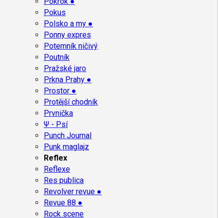
Pokrok ●
Pokus
Polsko a my ●
Ponny expres
Potemník ničivý
Poutník
Pražské jaro
Prkna Prahy ●
Prostor ●
Protější chodník
Prvnička
Ψ - Psí
Punch Journal
Punk maglajz
Reflex
Reflexe
Res publica
Revolver revue ●
Revue 88 ●
Rock scene