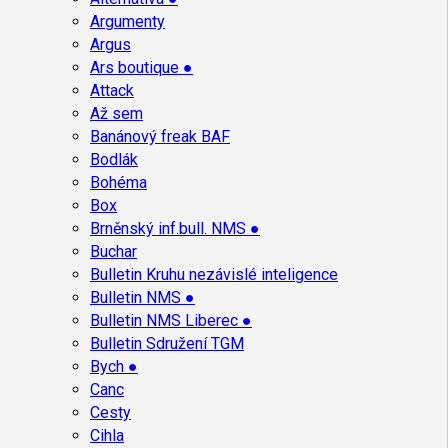
Argumenty
Argus
Ars boutique ●
Attack
Až sem
Banánový freak BAF
Bodlák
Bohéma
Box
Brněnský inf.bull. NMS ●
Buchar
Bulletin Kruhu nezávislé inteligence
Bulletin NMS ●
Bulletin NMS Liberec ●
Bulletin Sdružení TGM
Bych ●
Canc
Cesty
Cihla