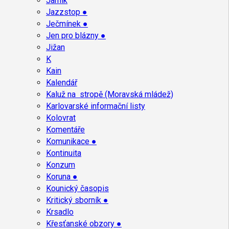
Jarník
Jazzstop ●
Ječmínek ●
Jen pro blázny ●
Jižan
K
Kain
Kalendář
Kaluž na stropě (Moravská mládež)
Karlovarské informační listy
Kolovrat
Komentáře
Komunikace ●
Kontinuita
Konzum
Koruna ●
Kounický časopis
Kritický sborník ●
Krsadlo
Křesťanské obzory ●