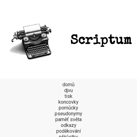
Scriptum
domů
djvu
tisk
koncovky
pomůcky
pseudonymy
paměť světa
odkazy
poděkování
přírůstky