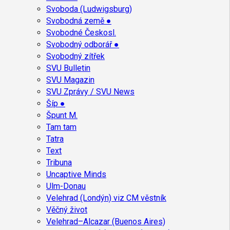
Svoboda (Ludwigsburg)
Svobodná země ●
Svobodné Českosl.
Svobodný odborář ●
Svobodný zítřek
SVU Bulletin
SVU Magazin
SVU Zprávy / SVU News
Šíp ●
Špunt M.
Tam tam
Tatra
Text
Tribuna
Uncaptive Minds
Ulm-Donau
Velehrad (Londýn) viz CM věstník
Věčný život
Velehrad–Alcazar (Buenos Aires)