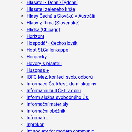
Hlasatel - Denní/Týdenní
Hlasatel zeleného kříže
Hlasy Čechů a Slováků v Austrálii
Hlasy z Ríma (Slovenské)
Hlídka (Chicago)
Horizont
Hospodář - Čechoslovák
Host St.Gallenkappel
Houpačky
Hovory s pisateli
Husopas ●
IBFG Mez. konfed. svob. odborů
Informace Čs. křesť. dem. skupiny
Informační bull.ČSL v exilu
Inform.služba svobodného Čs.
Informační materiály
Informační oběžník
Informátor
Inprekor
Int.society for modern communic.