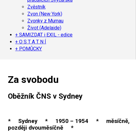
Zvěstník
Zvon (New York)
Zvonky z Murnau
Život (Adelaide)
+ SAMIZDAT i EXIL - edice
+ O S T A T N Í
+ POMŮCKY
Za svobodu
Oběžník ČNS v Sydney
* Sydney * 1950 – 1954 * měsíčně,
později dvouměsíčně *