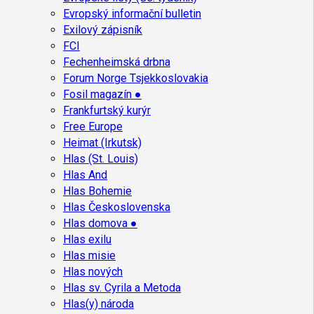
Evropský informační bulletin
Exilový zápisník
FCI
Fechenheimská drbna
Forum Norge Tsjekkoslovakia
Fosil magazín ●
Frankfurtský kurýr
Free Europe
Heimat (Irkutsk)
Hlas (St. Louis)
Hlas And
Hlas Bohemie
Hlas Československa
Hlas domova ●
Hlas exilu
Hlas misie
Hlas nových
Hlas sv. Cyrila a Metoda
Hlas(y) národa