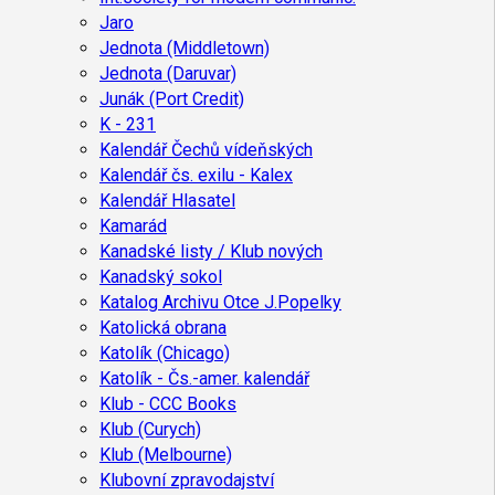
Jaro
Jednota (Middletown)
Jednota (Daruvar)
Junák (Port Credit)
K - 231
Kalendář Čechů vídeňských
Kalendář čs. exilu - Kalex
Kalendář Hlasatel
Kamarád
Kanadské listy / Klub nových
Kanadský sokol
Katalog Archivu Otce J.Popelky
Katolická obrana
Katolík (Chicago)
Katolík - Čs.-amer. kalendář
Klub - CCC Books
Klub (Curych)
Klub (Melbourne)
Klubovní zpravodajství