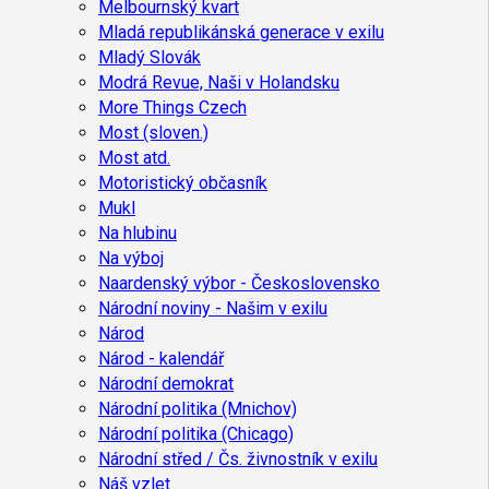
Melbournský kvart
Mladá republikánská generace v exilu
Mladý Slovák
Modrá Revue, Naši v Holandsku
More Things Czech
Most (sloven.)
Most atd.
Motoristický občasník
Mukl
Na hlubinu
Na výboj
Naardenský výbor - Československo
Národní noviny - Našim v exilu
Národ
Národ - kalendář
Národní demokrat
Národní politika (Mnichov)
Národní politika (Chicago)
Národní střed / Čs. živnostník v exilu
Náš vzlet