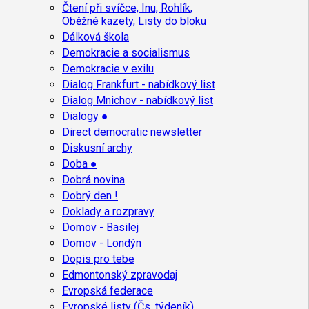
Čtení při svíčce, Inu, Rohlík,
Oběžné kazety, Listy do bloku
Dálková škola
Demokracie a socialismus
Demokracie v exilu
Dialog Frankfurt - nabídkový list
Dialog Mnichov - nabídkový list
Dialogy ●
Direct democratic newsletter
Diskusní archy
Doba ●
Dobrá novina
Dobrý den !
Doklady a rozpravy
Domov - Basilej
Domov - Londýn
Dopis pro tebe
Edmontonský zpravodaj
Evropská federace
Evropské listy (Čs. týdeník)