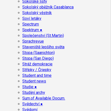
Sokolské listy
Sokolský oběžník Casablanca
Sokolský věstník
Soví letáky
Spectrum
Spektrum ●
Společenství (St.Martin)
Sprachrevue
Staveniště lepšího světa
Stopa (Saanichton)
Stopa (San Diego)
Stráž demokracie
Střípky / Čriepky
Student and time
Student news
Studie ●
Studijní archy
Sum.of Available Docum.
Svědectví ●
Svědomí