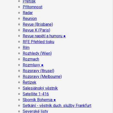
Přetisk
Přítomnost
Radar
Reunion
Revue (Brisbane)
Revue K (Paris)
Revue napětí a humoru ●
RFE Přehled tisku
Rím
Rozhledy (Wien)
Rozmach
Rozmluvy ●
Rozpravy (Brusel)
Rozpravy (Melbourne)
Řetízek
Salesiánský věstník
Satellite 1-416
Sborník Bohemia ●
Setkání - věstník duch. služby Frankfurt
Severské listy