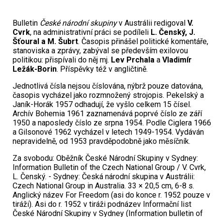
Bulletin
České národní skupiny
v Austrálii redigoval
V.
Cvrk
, na administrativní práci se podíleli
L. Čenský, J.
Šťoural a M. Šubrt
. Časopis přinášel politické komentáře,
stanoviska a zprávy, zabýval se především exilovou
politikou: přispívali do něj mj.
Lev Prchala
a
Vladimír
Ležák-Borin
. Příspěvky též v angličtině.
Jednotlivá čísla nejsou číslována, nýbrž pouze datována,
časopis vycházel jako rozmnožený strojopis. Pekelský a
Janík-Horák 1957 odhadují, že vyšlo celkem 15 čísel.
Archív Bohemia 1961 zaznamenává poprvé číslo ze září
1950 a naposledy číslo ze srpna 1954. Podle Ciglera 1966
a Gilsonové 1962 vycházel v letech 1949-1954. Vydáván
nepravidelně, od 1953 pravděpodobně jako měsíčník.
Za svobodu: Oběžník České Národní Skupiny v Sydney:
Information Bulletin of the Czech National Group / V. Cvrk,
L. Čenský. - Sydney: Česká národní skupina v Austrálii:
Czech National Group in Australia. 33 × 20,5 cm, 6-8 s.
Anglický název For Freedom (asi do konce r. 1952 pouze v
tiráži). Asi do r. 1952 v tiráži podnázev Informační list
České Národní Skupiny v Sydney (Information bulletin of