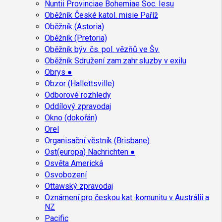
Nuntii Provinciae Bohemiae Soc. Iesu
Oběžník České katol. misie Paříž
Oběžník (Astoria)
Oběžník (Pretoria)
Oběžník býv. čs. pol. vězňů ve Šv.
Oběžník Sdružení zam.zahr.sluzby v exilu
Obrys ●
Obzor (Hallettsville)
Odborové rozhledy
Oddílový zpravodaj
Okno (dokořán)
Orel
Organisační věstník (Brisbane)
Ost(europa) Nachrichten ●
Osvěta Americká
Osvobození
Ottawský zpravodaj
Oznámení pro českou kat. komunitu v Austrálii a
NZ
Pacific