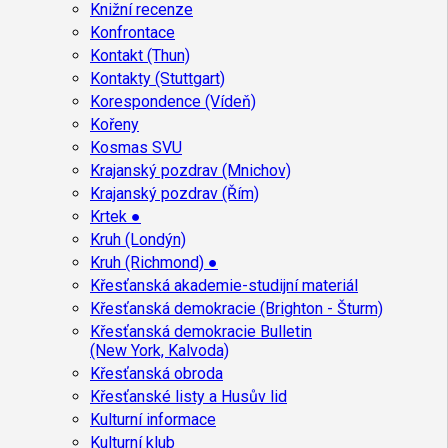
Knižní recenze
Konfrontace
Kontakt (Thun)
Kontakty (Stuttgart)
Korespondence (Vídeň)
Kořeny
Kosmas SVU
Krajanský pozdrav (Mnichov)
Krajanský pozdrav (Řím)
Krtek ●
Kruh (Londýn)
Kruh (Richmond) ●
Křesťanská akademie-studijní materiál
Křesťanská demokracie (Brighton - Šturm)
Křesťanská demokracie Bulletin
(New York, Kalvoda)
Křesťanská obroda
Křesťanské listy a Husův lid
Kulturní informace
Kulturní klub