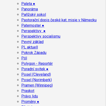
Paleta ●
Panoráma
Pařížský sokol
Pastorační dopis české kat. misie v Německu
Paternoster ●
Perspektivy ●
Perspektivy socialismu
Pevný základ
PL aktuell
Pokrok Západu
Pól
Polygon - Reportér
Poradní svitek ●
Posel (Cleveland)
Posel (Norimberk)
Pramen (Winnipeg)
Praskot
Právo lidu
Proměny ●