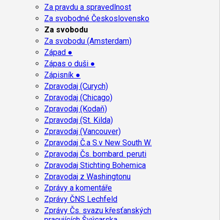
Za pravdu a spravedlnost
Za svobodné Československo
Za svobodu
Za svobodu (Amsterdam)
Západ ●
Zápas o duši ●
Zápisník ●
Zpravodaj (Curych)
Zpravodaj (Chicago)
Zpravodaj (Kodaň)
Zpravodaj (St. Kilda)
Zpravodaj (Vancouver)
Zpravodaj Č.a S.v New South W.
Zpravodaj Čs. bombard. peruti
Zpravodaj Stichting Bohemica
Zpravodaj z Washingtonu
Zprávy a komentáře
Zprávy ČNS Lechfeld
Zprávy Čs. svazu křesťanských
pracujících Švýcarska