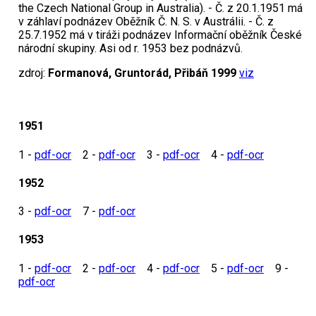
the Czech National Group in Australia). - Č. z 20.1.1951 má
v záhlaví podnázev Oběžník Č. N. S. v Austrálii. - Č. z
25.7.1952 má v tiráži podnázev Informační oběžník České
národní skupiny. Asi od r. 1953 bez podnázvů.
zdroj:
Formanová, Gruntorád, Přibáň 1999
viz
1951
1 -
pdf-ocr
2 -
pdf-ocr
3 -
pdf-ocr
4 -
pdf-ocr
1952
3 -
pdf-ocr
7 -
pdf-ocr
1953
1 -
pdf-ocr
2 -
pdf-ocr
4 -
pdf-ocr
5 -
pdf-ocr
9 -
pdf-ocr