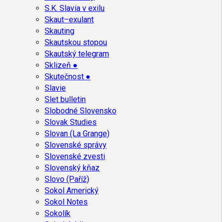
S.K. Slavia v exilu
Skaut–exulant
Skauting
Skautskou stopou
Skautský telegram
Sklizeň ●
Skutečnost ●
Slavie
Slet bulletin
Slobodné Slovensko
Slovak Studies
Slovan (La Grange)
Slovenské správy
Slovenské zvesti
Slovenský kňaz
Slovo (Paříž)
Sokol Americký
Sokol Notes
Sokolík