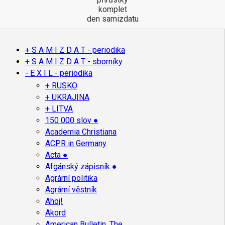
komplet
den samizdatu
+ S A M I Z D A T - periodika
+ S A M I Z D A T - sborníky
- E X I L - periodika
+ RUSKO
+ UKRAJINA
+ LITVA
150 000 slov ●
Academia Christiana
ACPR in Germany
Acta ●
Afgánský zápisník ●
Agrární politika
Agrární věstník
Ahoj!
Akord
American Bulletin, The