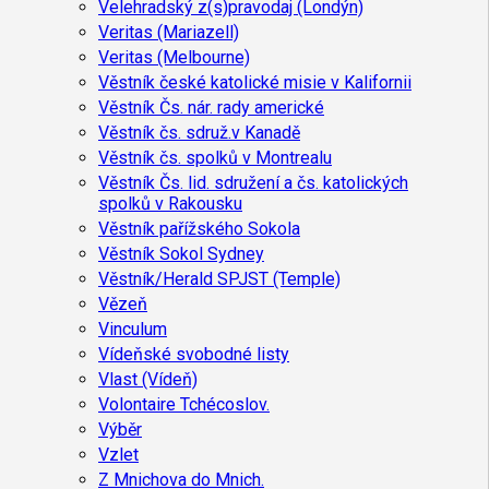
Velehradský z(s)pravodaj (Londýn)
Veritas (Mariazell)
Veritas (Melbourne)
Věstník české katolické misie v Kalifornii
Věstník Čs. nár. rady americké
Věstník čs. sdruž.v Kanadě
Věstník čs. spolků v Montrealu
Věstník Čs. lid. sdružení a čs. katolických
spolků v Rakousku
Věstník pařížského Sokola
Věstník Sokol Sydney
Věstník/Herald SPJST (Temple)
Vězeň
Vinculum
Vídeňské svobodné listy
Vlast (Vídeň)
Volontaire Tchécoslov.
Výběr
Vzlet
Z Mnichova do Mnich.