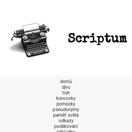
Scriptum
domů
djvu
tisk
koncovky
pomůcky
pseudonymy
paměť světa
odkazy
poděkování
přírůstky