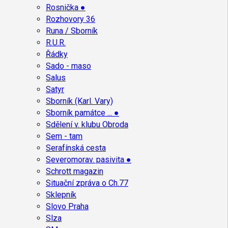
Rosnička ●
Rozhovory 36
Runa / Sborník
R.U.R.
Řádky
Sado - maso
Salus
Satyr
Sborník (Karl. Vary)
Sborník památce ... ●
Sdělení v. klubu Obroda
Sem - tam
Serafínská cesta
Severomorav. pasivita ●
Schrott magazin
Situační zpráva o Ch.77
Sklepník
Slovo Praha
Slza