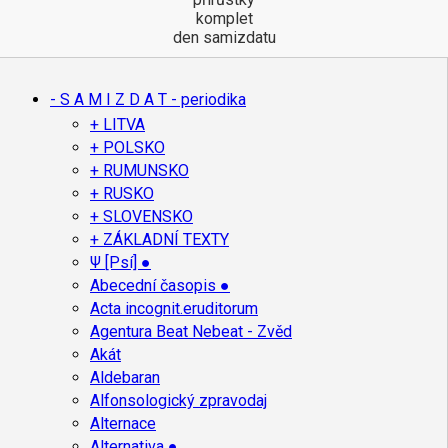
komplet
den samizdatu
- S A M I Z D A T - periodika
+ LITVA
+ POLSKO
+ RUMUNSKO
+ RUSKO
+ SLOVENSKO
+ ZÁKLADNÍ TEXTY
Ψ [Psí] ●
Abecední časopis ●
Acta incognit.eruditorum
Agentura Beat Nebeat - Zvěd
Akát
Aldebaran
Alfonsologický zpravodaj
Alternace
Alternativa ●