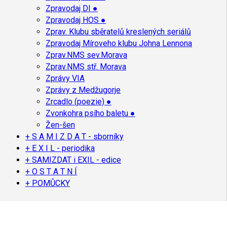
Zpravodaj DI ●
Zpravodaj HOS ●
Zprav. Klubu sběratelů kreslených seriálů
Zpravodaj Míroveho klubu Johna Lennona
Zprav.NMS sev.Morava
Zprav.NMS stř. Morava
Zprávy VIA
Zprávy z Medžugorje
Zrcadlo (poezie) ●
Zvonkohra psího baletu ●
Žen-šen
+ S A M I Z D A T - sborníky
+ E X I L - periodika
+ SAMIZDAT i EXIL - edice
+ O S T A T N Í
+ POMŮCKY