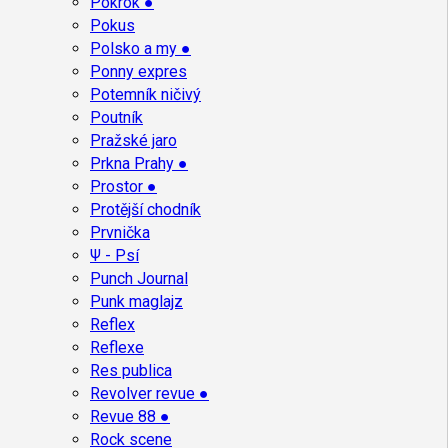
Pokrok ●
Pokus
Polsko a my ●
Ponny expres
Potemník ničivý
Poutník
Pražské jaro
Prkna Prahy ●
Prostor ●
Protější chodník
Prvnička
Ψ - Psí
Punch Journal
Punk maglajz
Reflex
Reflexe
Res publica
Revolver revue ●
Revue 88 ●
Rock scene