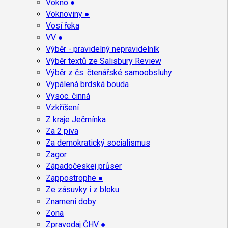
Vokno ●
Voknoviny ●
Vosí řeka
VV ●
Výběr - pravidelný nepravidelník
Výběr textů ze Salisbury Review
Výběr z čs. čtenářské samoobsluhy
Vypálená brdská bouda
Vysoc. činná
Vzkříšení
Z kraje Ječmínka
Za 2 piva
Za demokratický socialismus
Zagor
Západočeskej průser
Zappostrophe ●
Ze zásuvky i z bloku
Znamení doby
Zona
Zpravodaj ČHV ●