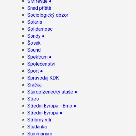
SM revue ●
Snad příště
Sociologický obzor
Solaris
Solidarnosc
Sondy ●
Šosák
Sound
Spektrum ●
Společenství
Sport ●
Spravodaj KDK
Sračka
Staroplzenecký atašé ●
Stres
Střední Evropa - Brno ●
Střední Evropa ●
Stříbrný vítr
Studánka
Summarium