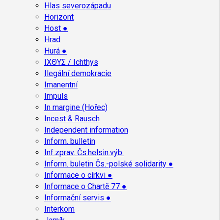
Hlas severozápadu
Horizont
Host ●
Hrad
Hurá ●
ΙΧΘΥΣ / Ichthys
Ilegální demokracie
Imanentní
Impuls
In margine (Hořec)
Incest & Rausch
Independent information
Inform. bulletin
Inf.zprav. Čs.helsin.výb.
Inform. buletin Čs.-polské solidarity ●
Informace o církvi ●
Informace o Chartě 77 ●
Informační servis ●
Interkom