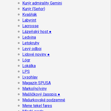
Kurýr admirality Gemini
Kurýr (Seňor)
Kvašňák
Labyrint
Lacrosse
Lázeňský host ●
Ledvina
Letokruhy
Levý odboj
Lidové noviny ●
Lógr
Lokálka
LPS
Lysohlav
Magazín SPUSA
Marko(no)viny
Mašličkový časopis ●
Mašurkovské podzemné
Mene tekel fares