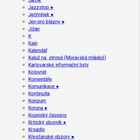
Jarník
Jazzstop ●
Ječmínek ●
Jen pro blázny ●
Jižan
K
Kain
Kalendář
Kaluž na stropě (Moravská mládež)
Karlovarské informační listy
Kolovrat
Komentáře
Komunikace ●
Kontinuita
Konzum
Koruna ●
Kounický časopis
Kritický sborník ●
Krsadlo
Křesťanské obzory ●