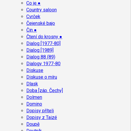
Co je ●
Country saloon
Cvrček
Čejenské bajo
Čin ●
Čtení do krosny ●
Dialog [1977-80]
Dialog [1989]
Dialog 88 (89)
Dialogy 1977-80
Diskuse
Diskuse o míru
Dlask
Doba [záp. Čechy]
Dolmen
Domino
Dopisy příteli
Dopisy z Taizé
Doupě
Doutník