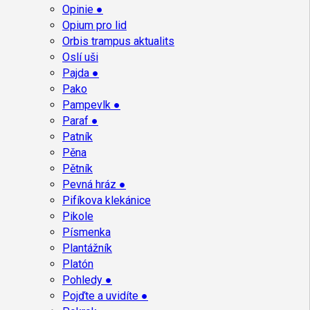
Opinie ●
Opium pro lid
Orbis trampus aktualits
Oslí uši
Pajda ●
Pako
Pampevlk ●
Paraf ●
Patník
Pěna
Pětník
Pevná hráz ●
Pifíkova klekánice
Pikole
Písmenka
Plantážník
Platón
Pohledy ●
Pojďte a uvidíte ●