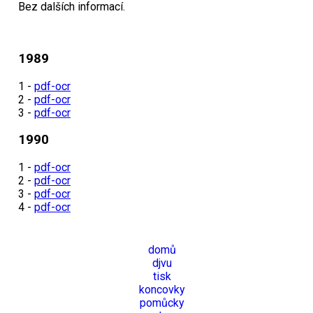
Bez dalších informací.
1989
1 -
pdf-ocr
2 -
pdf-ocr
3 -
pdf-ocr
1990
1 -
pdf-ocr
2 -
pdf-ocr
3 -
pdf-ocr
4 -
pdf-ocr
domů
djvu
tisk
koncovky
pomůcky