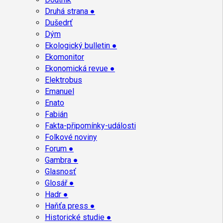
Druhá strana ●
Dušedrť
Dým
Ekologický bulletin ●
Ekomonitor
Ekonomická revue ●
Elektrobus
Emanuel
Enato
Fabián
Fakta-připomínky-události
Folkové noviny
Forum ●
Gambra ●
Glasnosť
Glosář ●
Hadr ●
Haňťa press ●
Historické studie ●