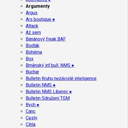
Argumenty
Argus
Ars boutique ●
Attack
Až sem
Banánový freak BAF
Bodlák
Bohéma
Box
Brněnský inf.bull. NMS ●
Buchar
Bulletin Kruhu nezávislé inteligence
Bulletin NMS ●
Bulletin NMS Liberec ●
Bulletin Sdružení TGM
Bych ●
Canc
Cesty
Cihla