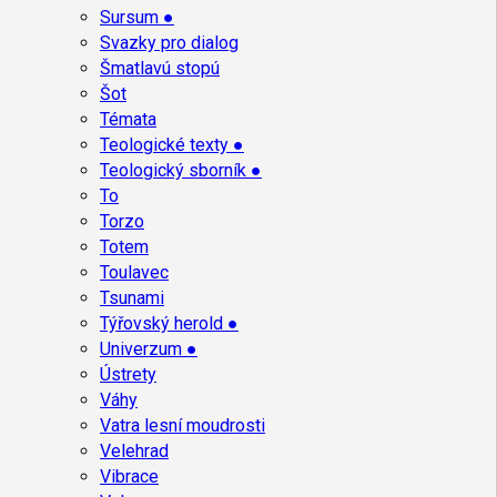
Sursum ●
Svazky pro dialog
Šmatlavú stopú
Šot
Témata
Teologické texty ●
Teologický sborník ●
To
Torzo
Totem
Toulavec
Tsunami
Týřovský herold ●
Univerzum ●
Ústrety
Váhy
Vatra lesní moudrosti
Velehrad
Vibrace