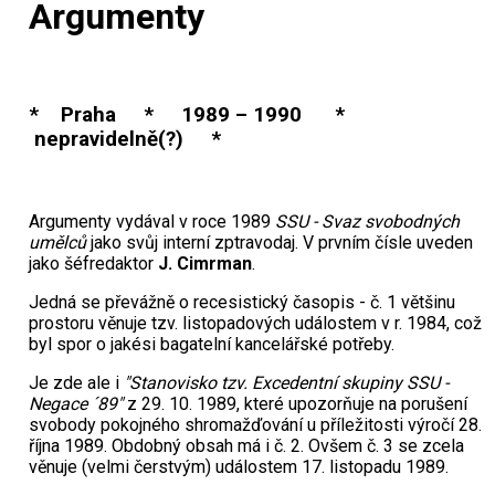
Argumenty
* Praha * 1989 – 1990 *
nepravidelně(?) *
Argumenty vydával v roce 1989
SSU - Svaz svobodných
umělců
jako svůj interní zptravodaj. V prvním čísle uveden
jako šéfredaktor
J. Cimrman
.
Jedná se převážně o recesistický časopis - č. 1 většinu
prostoru věnuje tzv. listopadových událostem v r. 1984, což
byl spor o jakési bagatelní kancelářské potřeby.
Je zde ale i
"Stanovisko tzv. Excedentní skupiny SSU -
Negace ´89"
z 29. 10. 1989, které upozorňuje na porušení
svobody pokojného shromažďování u příležitosti výročí 28.
října 1989. Obdobný obsah má i č. 2. Ovšem č. 3 se zcela
věnuje (velmi čerstvým) událostem 17. listopadu 1989.